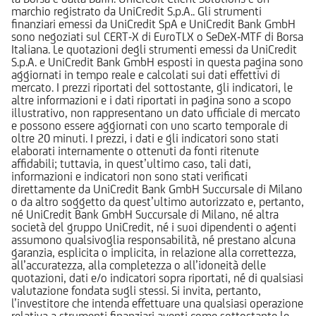
marchio registrato da UniCredit S.p.A.. Gli strumenti
finanziari emessi da UniCredit SpA e UniCredit Bank GmbH
sono negoziati sul CERT-X di EuroTLX o SeDeX-MTF di Borsa
Italiana. Le quotazioni degli strumenti emessi da UniCredit
S.p.A. e UniCredit Bank GmbH esposti in questa pagina sono
aggiornati in tempo reale e calcolati sui dati effettivi di
mercato. I prezzi riportati del sottostante, gli indicatori, le
altre informazioni e i dati riportati in pagina sono a scopo
illustrativo, non rappresentano un dato ufficiale di mercato
e possono essere aggiornati con uno scarto temporale di
oltre 20 minuti. I prezzi, i dati e gli indicatori sono stati
elaborati internamente o ottenuti da fonti ritenute
affidabili; tuttavia, in quest’ultimo caso, tali dati,
informazioni e indicatori non sono stati verificati
direttamente da UniCredit Bank GmbH Succursale di Milano
o da altro soggetto da quest’ultimo autorizzato e, pertanto,
né UniCredit Bank GmbH Succursale di Milano, né altra
società del gruppo UniCredit, né i suoi dipendenti o agenti
assumono qualsivoglia responsabilità, né prestano alcuna
garanzia, esplicita o implicita, in relazione alla correttezza,
all’accuratezza, alla completezza o all’idoneità delle
quotazioni, dati e/o indicatori sopra riportati, né di qualsiasi
valutazione fondata sugli stessi. Si invita, pertanto,
l’investitore che intenda effettuare una qualsiasi operazione
relativa a strumenti finanziari aventi come sottostante le