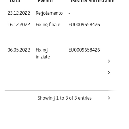
Data
Evento
ISIN del Sottostante
V
23.12.2022
Regolamento
-
Ri
16.12.2022
Fixing finale
EU0009658426
Val
Dat
Os
06.05.2022
Fixing
EU0009658426
Fix
iniziale
ini
Bar
Ca
Bo
Rev
Showing 1 to 3 of 3 entries
Informazioni sul rimborso