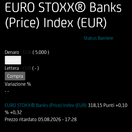
EURO STOXX® Banks
(Price) Index (EUR)
ISIN
Codice di Negoziazione
Status Barriere
DE000HB68SS9
OB68SS
Denaro
-
EUR
( 5.000 )
Vendi
Lettera
-
EUR
( - )
Compra
Variazione %
-
-
-
EURO STOXX® Banks (Price) Index (EUR)
318,15 Punti
+0,10
%
+0,32
Prezzo ritardato
05.08.2026
- 17:28