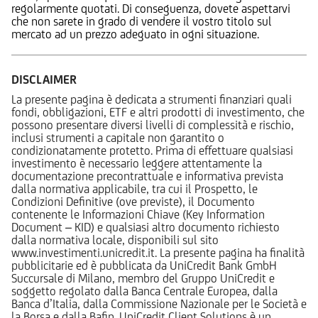
regolarmente quotati. Di conseguenza, dovete aspettarvi
che non sarete in grado di vendere il vostro titolo sul
mercato ad un prezzo adeguato in ogni situazione.
DISCLAIMER
La presente pagina è dedicata a strumenti finanziari quali
fondi, obbligazioni, ETF e altri prodotti di investimento, che
possono presentare diversi livelli di complessità e rischio,
inclusi strumenti a capitale non garantito o
condizionatamente protetto. Prima di effettuare qualsiasi
investimento è necessario leggere attentamente la
documentazione precontrattuale e informativa prevista
dalla normativa applicabile, tra cui il Prospetto, le
Condizioni Definitive (ove previste), il Documento
contenente le Informazioni Chiave (Key Information
Document – KID) e qualsiasi altro documento richiesto
dalla normativa locale, disponibili sul sito
www.investimenti.unicredit.it. La presente pagina ha finalità
pubblicitarie ed è pubblicata da UniCredit Bank GmbH
Succursale di Milano, membro del Gruppo UniCredit e
soggetto regolato dalla Banca Centrale Europea, dalla
Banca d’Italia, dalla Commissione Nazionale per le Società e
la Borsa e dalla Bafin. UniCredit Client Solutions è un