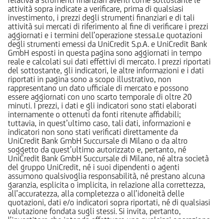
attività sopra indicate a verificare, prima di qualsiasi
investimento, i prezzi degli strumenti finanziari e di tali
attività sui mercati di riferimento al fine di verificare i prezzi
aggiornati e i termini dell’operazione stessa.Le quotazioni
degli strumenti emessi da UniCredit S.p.A. e UniCredit Bank
GmbH esposti in questa pagina sono aggiornati in tempo
reale e calcolati sui dati effettivi di mercato. I prezzi riportati
del sottostante, gli indicatori, le altre informazioni e i dati
riportati in pagina sono a scopo illustrativo, non
rappresentano un dato ufficiale di mercato e possono
essere aggiornati con uno scarto temporale di oltre 20
minuti. I prezzi, i dati e gli indicatori sono stati elaborati
internamente o ottenuti da fonti ritenute affidabili;
tuttavia, in quest’ultimo caso, tali dati, informazioni e
indicatori non sono stati verificati direttamente da
UniCredit Bank GmbH Succursale di Milano o da altro
soggetto da quest’ultimo autorizzato e, pertanto, né
UniCredit Bank GmbH Succursale di Milano, né altra società
del gruppo UniCredit, né i suoi dipendenti o agenti
assumono qualsivoglia responsabilità, né prestano alcuna
garanzia, esplicita o implicita, in relazione alla correttezza,
all’accuratezza, alla completezza o all’idoneità delle
quotazioni, dati e/o indicatori sopra riportati, né di qualsiasi
valutazione fondata sugli stessi. Si invita, pertanto,