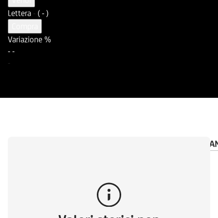
Vendi
Lettera
-
( - )
Compra
Variazione %
-
-
-
PANORAMICA
DOCUMENTI
AVVISO IMPORTA