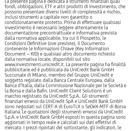
La presente pagina è dedicata a strumenti finanziari quali
fondi, obbligazioni, ETF e altri prodotti di investimento, che
possono presentare diversi livelli di complessità e rischio,
inclusi strumenti a capitale non garantito o
condizionatamente protetto. Prima di effettuare qualsiasi
investimento è necessario leggere attentamente la
documentazione precontrattuale e informativa prevista
dalla normativa applicabile, tra cui il Prospetto, le
Condizioni Definitive (ove previste), il Documento
contenente le Informazioni Chiave (Key Information
Document – KID) e qualsiasi altro documento richiesto
dalla normativa locale, disponibili sul sito
www.investimenti.unicredit.it. La presente pagina ha finalità
pubblicitarie ed è pubblicata da UniCredit Bank GmbH
Succursale di Milano, membro del Gruppo UniCredit e
soggetto regolato dalla Banca Centrale Europea, dalla
Banca d’Italia, dalla Commissione Nazionale per le Società e
la Borsa e dalla Bafin. UniCredit Client Solutions è un
marchio registrato da UniCredit S.p.A.. Gli strumenti
finanziari emessi da UniCredit SpA e UniCredit Bank GmbH
sono negoziati sul CERT-X di EuroTLX o SeDeX-MTF di Borsa
Italiana. Le quotazioni degli strumenti emessi da UniCredit
S.p.A. e UniCredit Bank GmbH esposti in questa pagina sono
aggiornati in tempo reale e calcolati sui dati effettivi di
mercato. I prezzi riportati del sottostante, gli indicatori, le