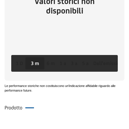
Valori storici non
disponibili
1 D
3 m
6 m
1 a
3 a
5 a
Dall'emissione
Le performance storiche non costituiscono un'indicazione affidabile riguardo alle
performance future.
Prodotto
Documenti