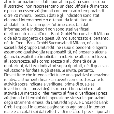
altre informazioni e i dati riportati in pagina sono a scopo
illustrativo, non rappresentano un dato ufficiale di mercato
e possono essere aggiornati con uno scarto temporale di
oltre 20 minuti. I prezzi, i dati e gli indicatori sono stati
elaborati internamente o ottenuti da fonti ritenute
affidabili; tuttavia, in quest’ultimo caso, tali dati,
informazioni e indicatori non sono stati verificati
direttamente da UniCredit Bank GmbH Succursale di Milano
o da altro soggetto da quest’ultimo autorizzato e, pertanto,
né UniCredit Bank GmbH Succursale di Milano, né altra
società del gruppo UniCredit, né i suoi dipendenti o agenti
assumono qualsivoglia responsabilità, né prestano alcuna
garanzia, esplicita o implicita, in relazione alla correttezza,
all’accuratezza, alla completezza o all’idoneità delle
quotazioni, dati e/o indicatori sopra riportati, né di qualsiasi
valutazione fondata sugli stessi. Si invita, pertanto,
l’investitore che intenda effettuare una qualsiasi operazione
relativa a strumenti finanziari aventi come sottostante le
attività sopra indicate a verificare, prima di qualsiasi
investimento, i prezzi degli strumenti finanziari e di tali
attività sui mercati di riferimento al fine di verificare i prezzi
aggiornati e i termini dell’operazione stessa.Le quotazioni
degli strumenti emessi da UniCredit S.p.A. e UniCredit Bank
GmbH esposti in questa pagina sono aggiornati in tempo
reale e calcolati sui dati effettivi di mercato. I prezzi riportati