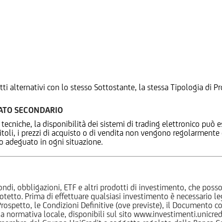
tti alternativi con lo stesso Sottostante, la stessa Tipologia di
CATO SECONDARIO
 tecniche, la disponibilità dei sistemi di trading elettronico può e
 titoli, i prezzi di acquisto o di vendita non vengono regolarment
zo adeguato in ogni situazione.
ndi, obbligazioni, ETF e altri prodotti di investimento, che posson
otetto. Prima di effettuare qualsiasi investimento è necessario
l Prospetto, le Condizioni Definitive (ove previste), il Documento
normativa locale, disponibili sul sito www.investimenti.unicredit.