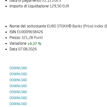
Data di pagamento
22.12.2023
Importo di Liquidazione
129,50 EUR
Sottostante
Nome del sottostante
EURO STOXX® Banks (Price) Index (
ISIN
EU0009658426
Prezzo
321,28 Punti
Variazione
+0,37 %
Data
07.08.2026
Documenti
DOWNLOAD
DOWNLOAD
DOWNLOAD
DOWNLOAD
DOWNLOAD
DOWNLOAD
DOWNLOAD