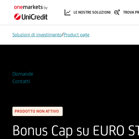
LE NOSTRE SOLUZIONI
TROVA P
/
Soluzioni di investimento
Product page
Aggiungi alla Watchlist
Domande
Contatti
PRODOTTO NON ATTIVO
Bonus Cap su EURO ST