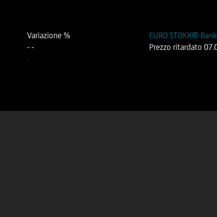
Variazione %
EURO STOXX® Banks 
-
-
Prezzo ritardato
07.
-