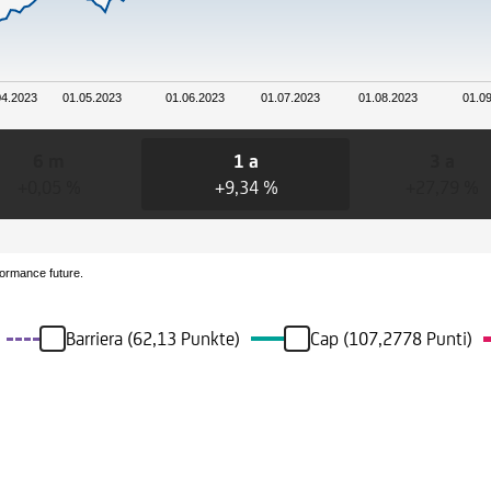
04.2023
01.05.2023
01.06.2023
01.07.2023
01.08.2023
01.0
6 m
1 a
3 a
+0,05 %
+9,34 %
+27,79 %
formance future.
Barriera (62,13 Punkte)
Cap (107,2778 Punti)