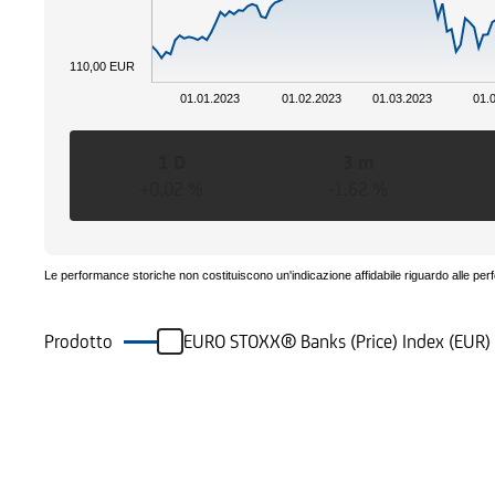
110,00 EUR
01.01.2023
01.02.2023
01.03.2023
01.
1 D
3 m
+0,02 %
-1,62 %
Le performance storiche non costituiscono un'indicazione affidabile riguardo alle per
Prodotto
EURO STOXX® Banks (Price) Index (EUR)
Eventi