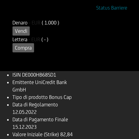
ISIN
Codice di Negoziazione
Status Barriere
DE000HB68SD1
OB68SD
Denaro
-
EUR
( 1.000 )
Vendi
Lettera
-
EUR
( - )
Compra
ISIN
DE000HB68SD1
Emittente
UniCredit Bank
GmbH
Tipo di prodotto
Bonus Cap
Data di Regolamento
12.05.2022
Data di Pagamento Finale
15.12.2023
Valore Iniziale (Strike)
82,84