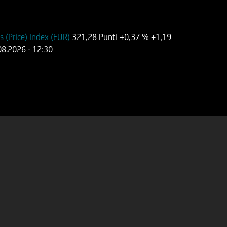
(Price) Index (EUR)
321,28 Punti
+0,37 %
+1,19
08.2026
- 12:30