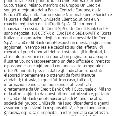
pubblicitarie ed è pubblicata da UniCredit Bank GmbH
Succursale di Milano, membro del Gruppo UniCredit e
soggetto regolato dalla Banca Centrale Europea, dalla
Banca d’Italia, dalla Commissione Nazionale per le Società e
la Borsa e dalla Bafin. UniCredit Client Solutions è un
marchio registrato da UniCredit S.p.A.. Gli strumenti
finanziari emessi da UniCredit SpA e UniCredit Bank GmbH
sono negoziati sul CERT-X di EuroTLX o SeDeX-MTF di Borsa
Italiana. Le quotazioni degli strumenti emessi da UniCredit
S.p.A. e UniCredit Bank GmbH esposti in questa pagina sono
aggiornati in tempo reale e calcolati sui dati effettivi di
mercato. I prezzi riportati del sottostante, gli indicatori, le
altre informazioni e i dati riportati in pagina sono a scopo
illustrativo, non rappresentano un dato ufficiale di mercato
e possono essere aggiornati con uno scarto temporale di
oltre 20 minuti. I prezzi, i dati e gli indicatori sono stati
elaborati internamente o ottenuti da fonti ritenute
affidabili; tuttavia, in quest’ultimo caso, tali dati,
informazioni e indicatori non sono stati verificati
direttamente da UniCredit Bank GmbH Succursale di Milano
o da altro soggetto da quest’ultimo autorizzato e, pertanto,
né UniCredit Bank GmbH Succursale di Milano, né altra
società del gruppo UniCredit, né i suoi dipendenti o agenti
assumono qualsivoglia responsabilità, né prestano alcuna
garanzia, esplicita o implicita, in relazione alla correttezza,