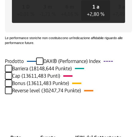
1 D
3 m
6 m
1 a
3 a
+0,01 %
-1,71 %
+4,16 %
+2,80 %
+7,49 %
Le performance storiche non costituiscono un'indicazione affidabile riguardo alle
performance future.
Prodotto
DAX® (Performance) Index
Barriera (18148,644 Punkte)
Cap (13611,483 Punti)
Bonus (13611,483 Punkte)
Reverse level (30247,74 Punkte)
Eventi