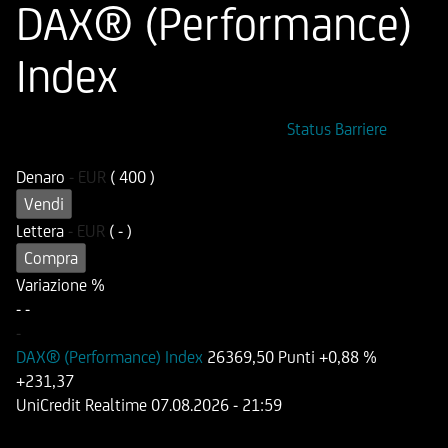
DAX® (Performance)
Index
ISIN
Codice di Negoziazione
Status Barriere
DE000HB2YRQ5
OB2YRQ
Denaro
-
EUR
( 400 )
Vendi
Lettera
-
EUR
( - )
Compra
Variazione %
-
-
-
DAX® (Performance) Index
26369,50 Punti
+0,88 %
+231,37
UniCredit Realtime
07.08.2026
- 21:59