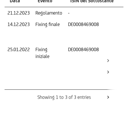
Data
Evento
ISIN del Sottostante
V
21.12.2023
Regolamento
-
Ri
14.12.2023
Fixing finale
DE0008469008
Val
Dat
Os
25.01.2022
Fixing
DE0008469008
Fix
iniziale
ini
Bar
Ca
Bo
Rev
Showing 1 to 3 of 3 entries
Informazioni sul rimborso