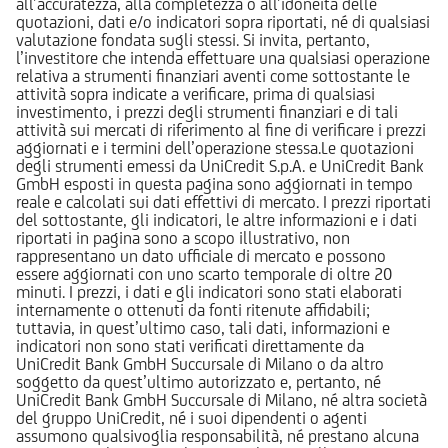
all’accuratezza, alla completezza o all’idoneità delle
quotazioni, dati e/o indicatori sopra riportati, né di qualsiasi
valutazione fondata sugli stessi. Si invita, pertanto,
l’investitore che intenda effettuare una qualsiasi operazione
relativa a strumenti finanziari aventi come sottostante le
attività sopra indicate a verificare, prima di qualsiasi
investimento, i prezzi degli strumenti finanziari e di tali
attività sui mercati di riferimento al fine di verificare i prezzi
aggiornati e i termini dell’operazione stessa.Le quotazioni
degli strumenti emessi da UniCredit S.p.A. e UniCredit Bank
GmbH esposti in questa pagina sono aggiornati in tempo
reale e calcolati sui dati effettivi di mercato. I prezzi riportati
del sottostante, gli indicatori, le altre informazioni e i dati
riportati in pagina sono a scopo illustrativo, non
rappresentano un dato ufficiale di mercato e possono
essere aggiornati con uno scarto temporale di oltre 20
minuti. I prezzi, i dati e gli indicatori sono stati elaborati
internamente o ottenuti da fonti ritenute affidabili;
tuttavia, in quest’ultimo caso, tali dati, informazioni e
indicatori non sono stati verificati direttamente da
UniCredit Bank GmbH Succursale di Milano o da altro
soggetto da quest’ultimo autorizzato e, pertanto, né
UniCredit Bank GmbH Succursale di Milano, né altra società
del gruppo UniCredit, né i suoi dipendenti o agenti
assumono qualsivoglia responsabilità, né prestano alcuna