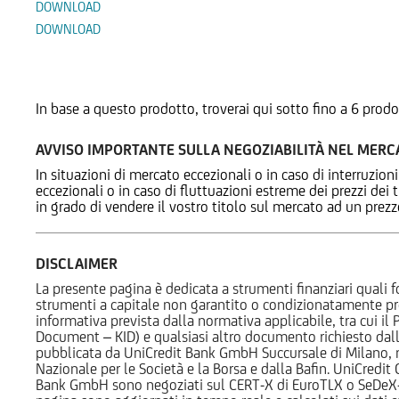
DOWNLOAD
DOWNLOAD
Prodotti Alternativi
In base a questo prodotto, troverai qui sotto fino a 6 prodo
AVVISO IMPORTANTE SULLA NEGOZIABILITÀ NEL MER
In situazioni di mercato eccezionali o in caso di interruzioni
eccezionali o in caso di fluttuazioni estreme dei prezzi dei
in grado di vendere il vostro titolo sul mercato ad un prez
DISCLAIMER
La presente pagina è dedicata a strumenti finanziari quali fo
strumenti a capitale non garantito o condizionatamente pr
informativa prevista dalla normativa applicabile, tra cui i
Document – KID) e qualsiasi altro documento richiesto dalla 
pubblicata da UniCredit Bank GmbH Succursale di Milano, 
Nazionale per le Società e la Borsa e dalla Bafin. UniCredit
Bank GmbH sono negoziati sul CERT-X di EuroTLX o SeDeX-MT