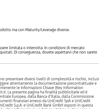
 Prodotto ma con Maturity/Leverage diverse.
ssere limitata o interrotta. In condizioni di mercato
e quotati. Di conseguenza, dovete aspettarvi che non sarete
o presentare diversi livelli di complessità e rischio, inclusi
 leggere attentamente la documentazione precontrattuale e
 contenente le Informazioni Chiave (Key Information
it. La presente pagina ha finalità pubblicitarie ed è
trale Europea, dalla Banca d’Italia, dalla Commissione
strumenti finanziari emessi da UniCredit SpA e UniCredit
iCredit S.p.A. e UniCredit Bank GmbH esposti in questa