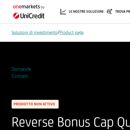
LE NOSTRE SOLUZIONI
TROVA P
/
Soluzioni di investimento
Product page
Aggiungi alla Watchlist
Domande
Contatti
PRODOTTO NON ATTIVO
Reverse Bonus Cap Qu