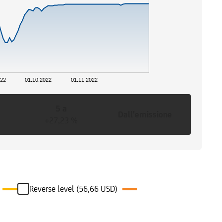
022
01.10.2022
01.11.2022
5 a
Dall'emissione
+27,23 %
Reverse level (56,66 USD)