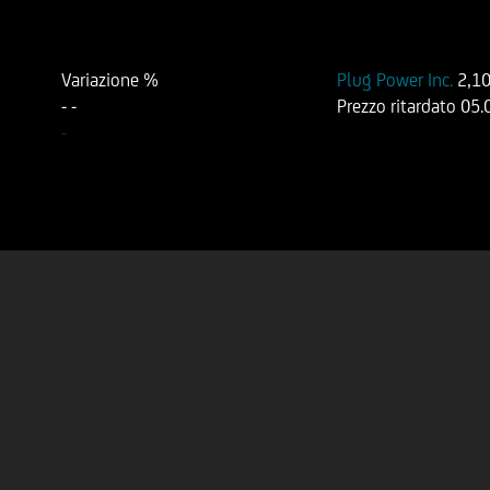
Variazione %
Plug Power Inc.
2,1
-
-
Prezzo ritardato
05.
-