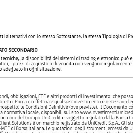
tti alternativi con lo stesso Sottostante, la stessa Tipologia di
CATO SECONDARIO
 tecniche, la disponibilità dei sistemi di trading elettronico può e
 titoli, i prezzi di acquisto o di vendita non vengono regolarment
zo adeguato in ogni situazione.
ndi, obbligazioni, ETF e altri prodotti di investimento, che posson
otetto. Prima di effettuare qualsiasi investimento è necessario
l Prospetto, le Condizioni Definitive (ove previste), il Documento
normativa locale, disponibili sul sito www.investimenti.unicredit.
membro del Gruppo UniCredit e soggetto regolato dalla Banca Cen
 Client Solutions è un marchio registrato da UniCredit S.p.A.. Gli 
F di Borsa Italiana. Le quotazioni degli strumenti emessi da Un