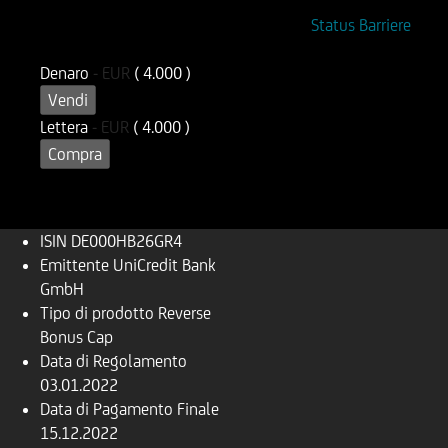
ISIN
Codice di Negoziazione
Status Barriere
DE000HB26GR4
UB26GR
Denaro
-
EUR
( 4.000 )
Vendi
Lettera
-
EUR
( 4.000 )
Compra
ISIN
DE000HB26GR4
Emittente
UniCredit Bank
GmbH
Tipo di prodotto
Reverse
Bonus Cap
Data di Regolamento
03.01.2022
Data di Pagamento Finale
15.12.2022