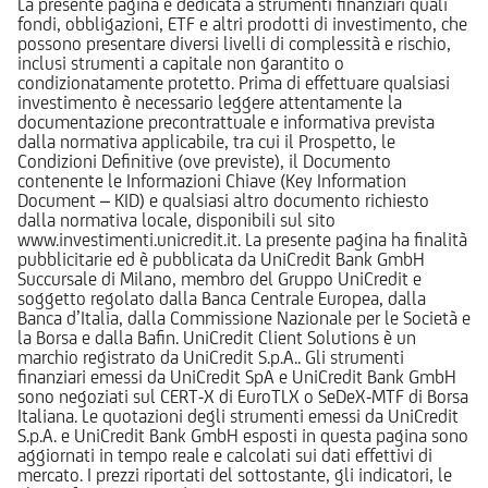
La presente pagina è dedicata a strumenti finanziari quali
fondi, obbligazioni, ETF e altri prodotti di investimento, che
possono presentare diversi livelli di complessità e rischio,
inclusi strumenti a capitale non garantito o
condizionatamente protetto. Prima di effettuare qualsiasi
investimento è necessario leggere attentamente la
documentazione precontrattuale e informativa prevista
dalla normativa applicabile, tra cui il Prospetto, le
Condizioni Definitive (ove previste), il Documento
contenente le Informazioni Chiave (Key Information
Document – KID) e qualsiasi altro documento richiesto
dalla normativa locale, disponibili sul sito
www.investimenti.unicredit.it. La presente pagina ha finalità
pubblicitarie ed è pubblicata da UniCredit Bank GmbH
Succursale di Milano, membro del Gruppo UniCredit e
soggetto regolato dalla Banca Centrale Europea, dalla
Banca d’Italia, dalla Commissione Nazionale per le Società e
la Borsa e dalla Bafin. UniCredit Client Solutions è un
marchio registrato da UniCredit S.p.A.. Gli strumenti
finanziari emessi da UniCredit SpA e UniCredit Bank GmbH
sono negoziati sul CERT-X di EuroTLX o SeDeX-MTF di Borsa
Italiana. Le quotazioni degli strumenti emessi da UniCredit
S.p.A. e UniCredit Bank GmbH esposti in questa pagina sono
aggiornati in tempo reale e calcolati sui dati effettivi di
mercato. I prezzi riportati del sottostante, gli indicatori, le