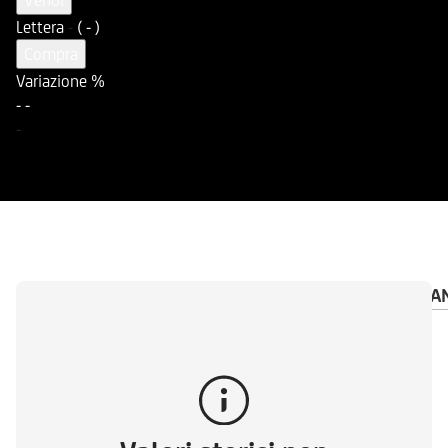
Vendi
Lettera
-
( - )
Compra
Variazione %
-
-
-
PANORAMICA
DOCUMENTI
AVVISO IMPORTA