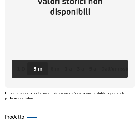
Valori storici non
disponibili
1 D
3 m
6 m
1 a
3 a
5 a
Dall'emissione
Le performance storiche non costituiscono un'indicazione affidabile riguardo alle
performance future.
Prodotto
Documenti