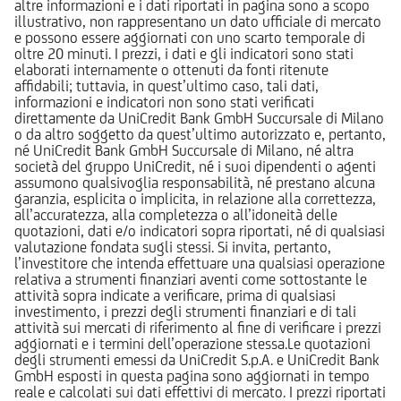
altre informazioni e i dati riportati in pagina sono a scopo
illustrativo, non rappresentano un dato ufficiale di mercato
e possono essere aggiornati con uno scarto temporale di
oltre 20 minuti. I prezzi, i dati e gli indicatori sono stati
elaborati internamente o ottenuti da fonti ritenute
affidabili; tuttavia, in quest’ultimo caso, tali dati,
informazioni e indicatori non sono stati verificati
direttamente da UniCredit Bank GmbH Succursale di Milano
o da altro soggetto da quest’ultimo autorizzato e, pertanto,
né UniCredit Bank GmbH Succursale di Milano, né altra
società del gruppo UniCredit, né i suoi dipendenti o agenti
assumono qualsivoglia responsabilità, né prestano alcuna
garanzia, esplicita o implicita, in relazione alla correttezza,
all’accuratezza, alla completezza o all’idoneità delle
quotazioni, dati e/o indicatori sopra riportati, né di qualsiasi
valutazione fondata sugli stessi. Si invita, pertanto,
l’investitore che intenda effettuare una qualsiasi operazione
relativa a strumenti finanziari aventi come sottostante le
attività sopra indicate a verificare, prima di qualsiasi
investimento, i prezzi degli strumenti finanziari e di tali
attività sui mercati di riferimento al fine di verificare i prezzi
aggiornati e i termini dell’operazione stessa.Le quotazioni
degli strumenti emessi da UniCredit S.p.A. e UniCredit Bank
GmbH esposti in questa pagina sono aggiornati in tempo
reale e calcolati sui dati effettivi di mercato. I prezzi riportati