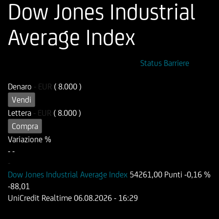
Dow Jones Industrial
Average Index
ISIN
Codice di Negoziazione
Status Barriere
DE000HB26FU0
UB26FU
Denaro
-
EUR
( 8.000 )
Vendi
Lettera
-
EUR
( 8.000 )
Compra
Variazione %
-
-
-
Dow Jones Industrial Average Index
54261,00 Punti
-0,16 %
-88,01
UniCredit Realtime
06.08.2026
- 16:29