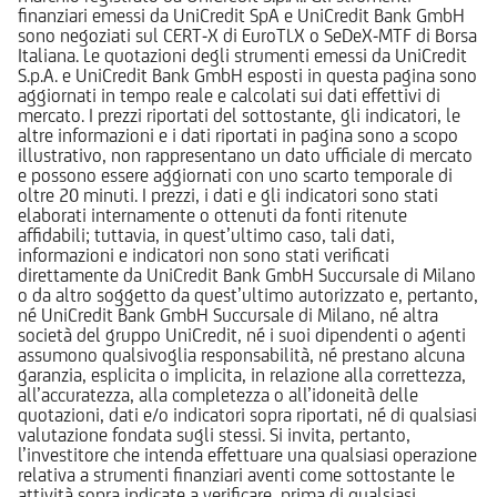
finanziari emessi da UniCredit SpA e UniCredit Bank GmbH
sono negoziati sul CERT-X di EuroTLX o SeDeX-MTF di Borsa
Italiana. Le quotazioni degli strumenti emessi da UniCredit
S.p.A. e UniCredit Bank GmbH esposti in questa pagina sono
aggiornati in tempo reale e calcolati sui dati effettivi di
mercato. I prezzi riportati del sottostante, gli indicatori, le
altre informazioni e i dati riportati in pagina sono a scopo
illustrativo, non rappresentano un dato ufficiale di mercato
e possono essere aggiornati con uno scarto temporale di
oltre 20 minuti. I prezzi, i dati e gli indicatori sono stati
elaborati internamente o ottenuti da fonti ritenute
affidabili; tuttavia, in quest’ultimo caso, tali dati,
informazioni e indicatori non sono stati verificati
direttamente da UniCredit Bank GmbH Succursale di Milano
o da altro soggetto da quest’ultimo autorizzato e, pertanto,
né UniCredit Bank GmbH Succursale di Milano, né altra
società del gruppo UniCredit, né i suoi dipendenti o agenti
assumono qualsivoglia responsabilità, né prestano alcuna
garanzia, esplicita o implicita, in relazione alla correttezza,
all’accuratezza, alla completezza o all’idoneità delle
quotazioni, dati e/o indicatori sopra riportati, né di qualsiasi
valutazione fondata sugli stessi. Si invita, pertanto,
l’investitore che intenda effettuare una qualsiasi operazione
relativa a strumenti finanziari aventi come sottostante le
attività sopra indicate a verificare, prima di qualsiasi