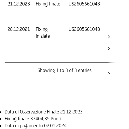
21.12.2023
Fixing finale
US2605661048
Val
Dat
Os
28.12.2021
Fixing
US2605661048
Fix
iniziale
ini
Bar
Ca
Bo
Showing 1 to 3 of 3 entries
Informazioni sul rimborso
Data di Osservazione Finale
21.12.2023
Fixing finale
37404,35 Punti
Data di pagamento
02.01.2024