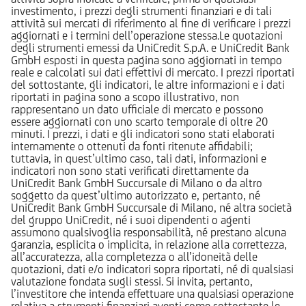
investimento, i prezzi degli strumenti finanziari e di tali
attività sui mercati di riferimento al fine di verificare i prezzi
aggiornati e i termini dell’operazione stessa.Le quotazioni
degli strumenti emessi da UniCredit S.p.A. e UniCredit Bank
GmbH esposti in questa pagina sono aggiornati in tempo
reale e calcolati sui dati effettivi di mercato. I prezzi riportati
del sottostante, gli indicatori, le altre informazioni e i dati
riportati in pagina sono a scopo illustrativo, non
rappresentano un dato ufficiale di mercato e possono
essere aggiornati con uno scarto temporale di oltre 20
minuti. I prezzi, i dati e gli indicatori sono stati elaborati
internamente o ottenuti da fonti ritenute affidabili;
tuttavia, in quest’ultimo caso, tali dati, informazioni e
indicatori non sono stati verificati direttamente da
UniCredit Bank GmbH Succursale di Milano o da altro
soggetto da quest’ultimo autorizzato e, pertanto, né
UniCredit Bank GmbH Succursale di Milano, né altra società
del gruppo UniCredit, né i suoi dipendenti o agenti
assumono qualsivoglia responsabilità, né prestano alcuna
garanzia, esplicita o implicita, in relazione alla correttezza,
all’accuratezza, alla completezza o all’idoneità delle
quotazioni, dati e/o indicatori sopra riportati, né di qualsiasi
valutazione fondata sugli stessi. Si invita, pertanto,
l’investitore che intenda effettuare una qualsiasi operazione
relativa a strumenti finanziari aventi come sottostante le