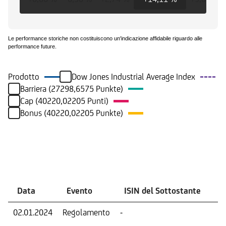
Le performance storiche non costituiscono un'indicazione affidabile riguardo alle
performance future.
Prodotto
Dow Jones Industrial Average Index
Barriera (27298,6575 Punkte)
Cap (40220,02205 Punti)
Bonus (40220,02205 Punkte)
Eventi
Data
Evento
ISIN del Sottostante
V
02.01.2024
Regolamento
-
Ri