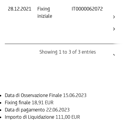
28.12.2021
Fixing
IT0000062072
Fix
iniziale
ini
Bar
Ca
Bo
Showing 1 to 3 of 3 entries
Informazioni sul rimborso
Data di Osservazione Finale
15.06.2023
Fixing finale
18,91 EUR
Data di pagamento
22.06.2023
Importo di Liquidazione
111,00 EUR
Sottostante