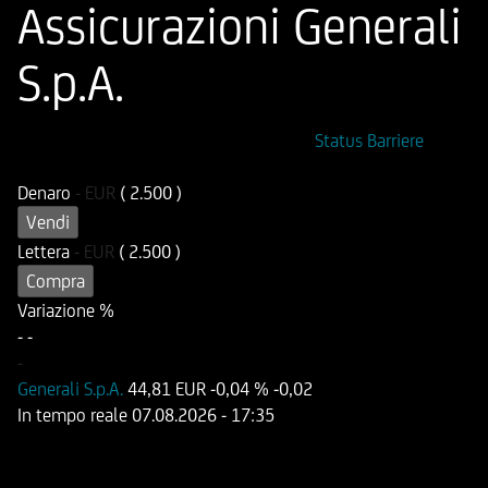
Assicurazioni Generali
S.p.A.
ISIN
Codice di Negoziazione
Status Barriere
DE000HB26FM7
UB26FM
Denaro
-
EUR
( 2.500 )
Vendi
Lettera
-
EUR
( 2.500 )
Compra
Variazione %
-
-
-
Generali S.p.A.
44,81 EUR
-0,04 %
-0,02
In tempo reale
07.08.2026
- 17:35