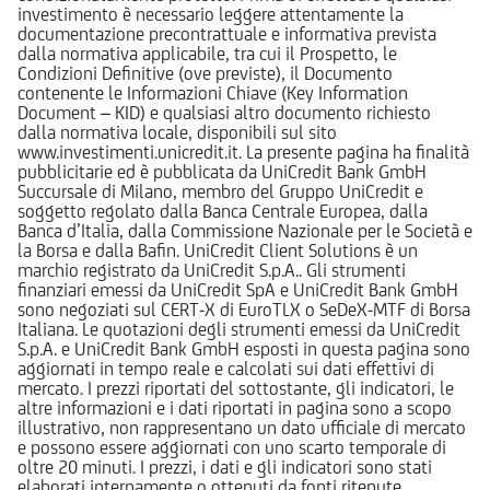
investimento è necessario leggere attentamente la
documentazione precontrattuale e informativa prevista
dalla normativa applicabile, tra cui il Prospetto, le
Condizioni Definitive (ove previste), il Documento
contenente le Informazioni Chiave (Key Information
Document – KID) e qualsiasi altro documento richiesto
dalla normativa locale, disponibili sul sito
www.investimenti.unicredit.it. La presente pagina ha finalità
pubblicitarie ed è pubblicata da UniCredit Bank GmbH
Succursale di Milano, membro del Gruppo UniCredit e
soggetto regolato dalla Banca Centrale Europea, dalla
Banca d’Italia, dalla Commissione Nazionale per le Società e
la Borsa e dalla Bafin. UniCredit Client Solutions è un
marchio registrato da UniCredit S.p.A.. Gli strumenti
finanziari emessi da UniCredit SpA e UniCredit Bank GmbH
sono negoziati sul CERT-X di EuroTLX o SeDeX-MTF di Borsa
Italiana. Le quotazioni degli strumenti emessi da UniCredit
S.p.A. e UniCredit Bank GmbH esposti in questa pagina sono
aggiornati in tempo reale e calcolati sui dati effettivi di
mercato. I prezzi riportati del sottostante, gli indicatori, le
altre informazioni e i dati riportati in pagina sono a scopo
illustrativo, non rappresentano un dato ufficiale di mercato
e possono essere aggiornati con uno scarto temporale di
oltre 20 minuti. I prezzi, i dati e gli indicatori sono stati
elaborati internamente o ottenuti da fonti ritenute