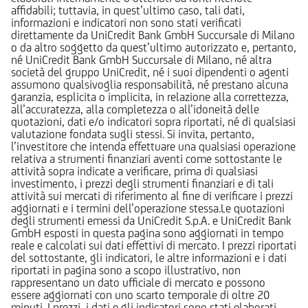
affidabili; tuttavia, in quest’ultimo caso, tali dati,
informazioni e indicatori non sono stati verificati
direttamente da UniCredit Bank GmbH Succursale di Milano
o da altro soggetto da quest’ultimo autorizzato e, pertanto,
né UniCredit Bank GmbH Succursale di Milano, né altra
società del gruppo UniCredit, né i suoi dipendenti o agenti
assumono qualsivoglia responsabilità, né prestano alcuna
garanzia, esplicita o implicita, in relazione alla correttezza,
all’accuratezza, alla completezza o all’idoneità delle
quotazioni, dati e/o indicatori sopra riportati, né di qualsiasi
valutazione fondata sugli stessi. Si invita, pertanto,
l’investitore che intenda effettuare una qualsiasi operazione
relativa a strumenti finanziari aventi come sottostante le
attività sopra indicate a verificare, prima di qualsiasi
investimento, i prezzi degli strumenti finanziari e di tali
attività sui mercati di riferimento al fine di verificare i prezzi
aggiornati e i termini dell’operazione stessa.Le quotazioni
degli strumenti emessi da UniCredit S.p.A. e UniCredit Bank
GmbH esposti in questa pagina sono aggiornati in tempo
reale e calcolati sui dati effettivi di mercato. I prezzi riportati
del sottostante, gli indicatori, le altre informazioni e i dati
riportati in pagina sono a scopo illustrativo, non
rappresentano un dato ufficiale di mercato e possono
essere aggiornati con uno scarto temporale di oltre 20
minuti. I prezzi, i dati e gli indicatori sono stati elaborati