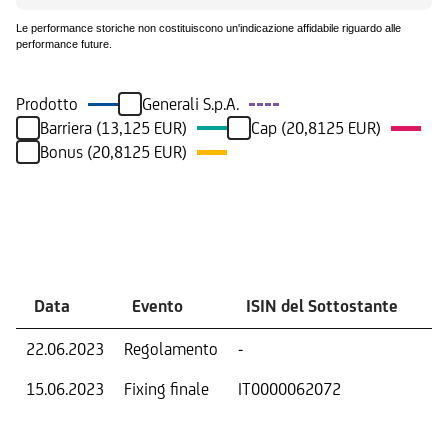
Le performance storiche non costituiscono un'indicazione affidabile riguardo alle
performance future.
Prodotto
Generali S.p.A.
Barriera (13,125 EUR)
Cap (20,8125 EUR)
Bonus (20,8125 EUR)
Eventi
Data
Evento
ISIN del Sottostante
V
22.06.2023
Regolamento
-
Ri
15.06.2023
Fixing finale
IT0000062072
Val
Dat
Os