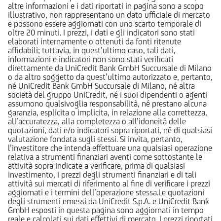
altre informazioni e i dati riportati in pagina sono a scopo
illustrativo, non rappresentano un dato ufficiale di mercato
e possono essere aggiornati con uno scarto temporale di
oltre 20 minuti. I prezzi, i dati e gli indicatori sono stati
elaborati internamente o ottenuti da fonti ritenute
affidabili; tuttavia, in quest’ultimo caso, tali dati,
informazioni e indicatori non sono stati verificati
direttamente da UniCredit Bank GmbH Succursale di Milano
o da altro soggetto da quest’ultimo autorizzato e, pertanto,
né UniCredit Bank GmbH Succursale di Milano, né altra
società del gruppo UniCredit, né i suoi dipendenti o agenti
assumono qualsivoglia responsabilità, né prestano alcuna
garanzia, esplicita o implicita, in relazione alla correttezza,
all’accuratezza, alla completezza o all’idoneità delle
quotazioni, dati e/o indicatori sopra riportati, né di qualsiasi
valutazione fondata sugli stessi. Si invita, pertanto,
l’investitore che intenda effettuare una qualsiasi operazione
relativa a strumenti finanziari aventi come sottostante le
attività sopra indicate a verificare, prima di qualsiasi
investimento, i prezzi degli strumenti finanziari e di tali
attività sui mercati di riferimento al fine di verificare i prezzi
aggiornati e i termini dell’operazione stessa.Le quotazioni
degli strumenti emessi da UniCredit S.p.A. e UniCredit Bank
GmbH esposti in questa pagina sono aggiornati in tempo
reale e calcolati sui dati effettivi di mercato. I prezzi riportati