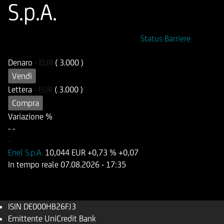
S.p.A.
ISIN
Codice di Negoziazione
Status Barriere
DE000HB26FJ3
UB26FJ
Denaro
-
EUR
( 3.000 )
Vendi
Lettera
-
EUR
( 3.000 )
Compra
Variazione %
-
-
-
Enel S.p.A.
10,044 EUR
+0,73 %
+0,07
In tempo reale
07.08.2026
- 17:35
ISIN
DE000HB26FJ3
Emittente
UniCredit Bank