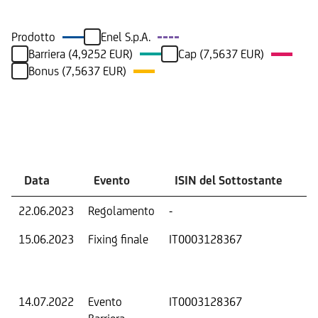
Prodotto
Enel S.p.A.
Barriera (4,9252 EUR)
Cap (7,5637 EUR)
Bonus (7,5637 EUR)
Eventi
Data
Evento
ISIN del Sottostante
V
22.06.2023
Regolamento
-
Ri
15.06.2023
Fixing finale
IT0003128367
Val
Dat
Os
14.07.2022
Evento
IT0003128367
-