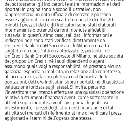
del sottostante, gli indicatori, le altre informazioni e i dati
riportati in pagina sono a scopo illustrativo, non
rappresentano un dato ufficiale di mercato e possono
essere aggiornati con uno scarto temporale di oltre 20
minuti. I prezzi, i dati e gli indicatori sono stati elaborati
internamente o ottenuti da fonti ritenute affidabili;
tuttavia, in quest’ultimo caso, tali dati, informazioni e
indicatori non sono stati verificati direttamente da
UniCredit Bank GmbH Succursale di Milano o da altro
soggetto da quest’ultimo autorizzato e, pertanto, né
UniCredit Bank GmbH Succursale di Milano, né altra società
del gruppo UniCredit, né i suoi dipendenti o agenti
assumono qualsivoglia responsabilità, né prestano alcuna
garanzia, esplicita o implicita, in relazione alla correttezza,
all’accuratezza, alla completezza o all’idoneità delle
quotazioni, dati e/o indicatori sopra riportati, né di qualsiasi
valutazione fondata sugli stessi. Si invita, pertanto,
l’investitore che intenda effettuare una qualsiasi operazione
relativa a strumenti finanziari aventi come sottostante le
attività sopra indicate a verificare, prima di qualsiasi
investimento, i prezzi degli strumenti finanziari e di tali
attività sui mercati di riferimento al fine di verificare i prezzi
aggiornati e i termini dell’operazione stessa.