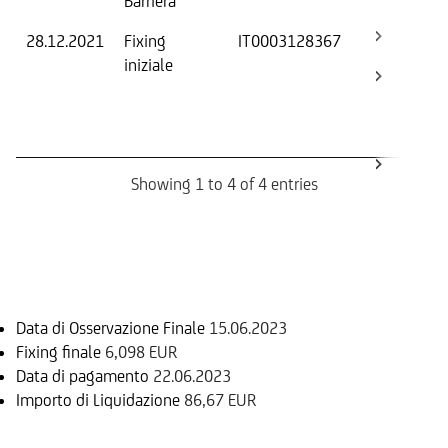
Barriera
28.12.2021
Fixing
IT0003128367
Fix
iniziale
ini
Bar
Ca
Bo
Showing 1 to 4 of 4 entries
Informazioni sul rimborso
Data di Osservazione Finale
15.06.2023
Fixing finale
6,098 EUR
Data di pagamento
22.06.2023
Importo di Liquidazione
86,67 EUR
Sottostante