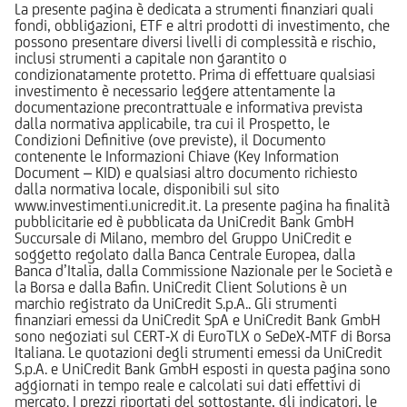
La presente pagina è dedicata a strumenti finanziari quali
fondi, obbligazioni, ETF e altri prodotti di investimento, che
possono presentare diversi livelli di complessità e rischio,
inclusi strumenti a capitale non garantito o
condizionatamente protetto. Prima di effettuare qualsiasi
investimento è necessario leggere attentamente la
documentazione precontrattuale e informativa prevista
dalla normativa applicabile, tra cui il Prospetto, le
Condizioni Definitive (ove previste), il Documento
contenente le Informazioni Chiave (Key Information
Document – KID) e qualsiasi altro documento richiesto
dalla normativa locale, disponibili sul sito
www.investimenti.unicredit.it. La presente pagina ha finalità
pubblicitarie ed è pubblicata da UniCredit Bank GmbH
Succursale di Milano, membro del Gruppo UniCredit e
soggetto regolato dalla Banca Centrale Europea, dalla
Banca d’Italia, dalla Commissione Nazionale per le Società e
la Borsa e dalla Bafin. UniCredit Client Solutions è un
marchio registrato da UniCredit S.p.A.. Gli strumenti
finanziari emessi da UniCredit SpA e UniCredit Bank GmbH
sono negoziati sul CERT-X di EuroTLX o SeDeX-MTF di Borsa
Italiana. Le quotazioni degli strumenti emessi da UniCredit
S.p.A. e UniCredit Bank GmbH esposti in questa pagina sono
aggiornati in tempo reale e calcolati sui dati effettivi di
mercato. I prezzi riportati del sottostante, gli indicatori, le