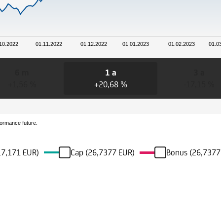
10.2022
01.11.2022
01.12.2022
01.01.2023
01.02.2023
01.0
6 m
1 a
3 a
+1,56 %
+20,68 %
-17,15 %
formance future.
(17,171 EUR)
Cap (26,7377 EUR)
Bonus (26,7377