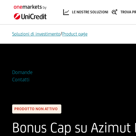
LE NOSTRE SOLUZIONI
TROVA P
/
Soluzioni di investimento
Product page
Aggiungi alla Watchlist
Domande
Contatti
PRODOTTO NON ATTIVO
Bonus Cap su Azimut H