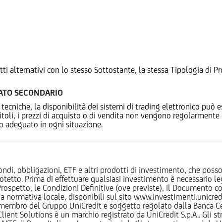
tti alternativi con lo stesso Sottostante, la stessa Tipologia di
CATO SECONDARIO
 tecniche, la disponibilità dei sistemi di trading elettronico può e
 titoli, i prezzi di acquisto o di vendita non vengono regolarment
zo adeguato in ogni situazione.
ndi, obbligazioni, ETF e altri prodotti di investimento, che posson
otetto. Prima di effettuare qualsiasi investimento è necessario
l Prospetto, le Condizioni Definitive (ove previste), il Documento
normativa locale, disponibili sul sito www.investimenti.unicredit.
membro del Gruppo UniCredit e soggetto regolato dalla Banca Cen
 Client Solutions è un marchio registrato da UniCredit S.p.A.. Gli 