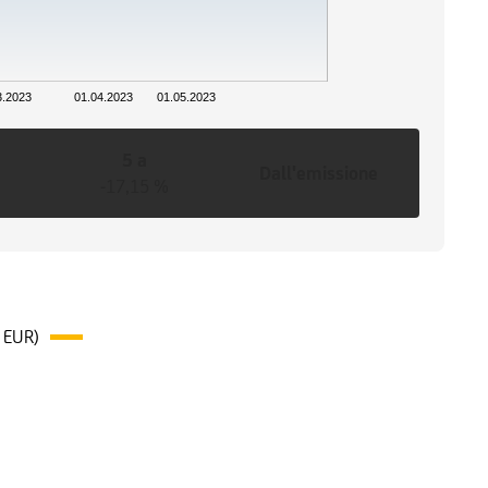
3.2023
01.04.2023
01.05.2023
5 a
Dall'emissione
-17,15 %
 EUR)