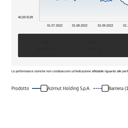
40,00 EUR
01.07.2022
01.08.2022
01.09.2022
01.
1 D
3 m
+0,80 %
+7,96 %
Le performance storiche non costituiscono un'indicazione affidabile riguardo alle per
Prodotto
Azimut Holding S.p.A.
Barriera 
Eventi