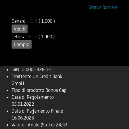
ISIN
Codice di Negoziazione
Status Barriere
DE000HB26FE4
UB26FE
Denaro
-
EUR
( 1.000 )
Vendi
Lettera
-
EUR
( 1.000 )
Compra
ISIN
DE000HB26FE4
Emittente
UniCredit Bank
GmbH
Tipo di prodotto
Bonus Cap
Data di Regolamento
03.01.2022
Data di Pagamento Finale
16.06.2023
Valore Iniziale (Strike)
24,53