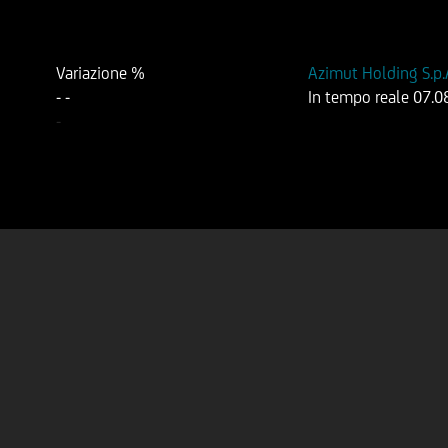
Variazione %
Azimut Holding S.p.
-
-
In tempo reale
07.0
-