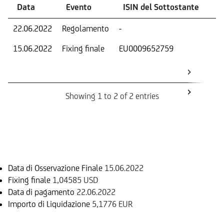
Data
Evento
ISIN del Sottostante
V
22.06.2022
Regolamento
-
Ri
15.06.2022
Fixing finale
EU0009652759
Val
Dat
Os
Showing 1 to 2 of 2 entries
Informazioni sul rimborso
Data di Osservazione Finale
15.06.2022
Fixing finale
1,04585 USD
Data di pagamento
22.06.2022
Importo di Liquidazione
5,1776 EUR
Sottostante