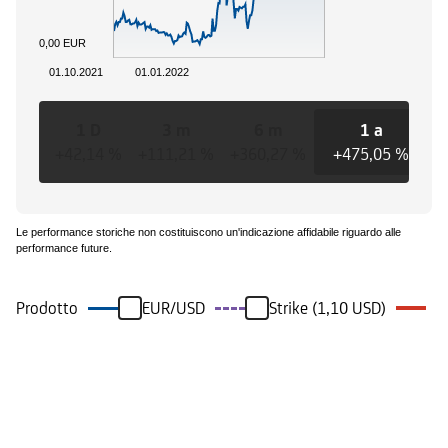
0,00 EUR
01.10.2021
01.01.2022
1 D
3 m
6 m
1 a
+42,14 %
+111,21 %
+360,27 %
+475,05 %
+
Le performance storiche non costituiscono un'indicazione affidabile riguardo alle
performance future.
Prodotto
EUR/USD
Strike (1,10 USD)
Eventi