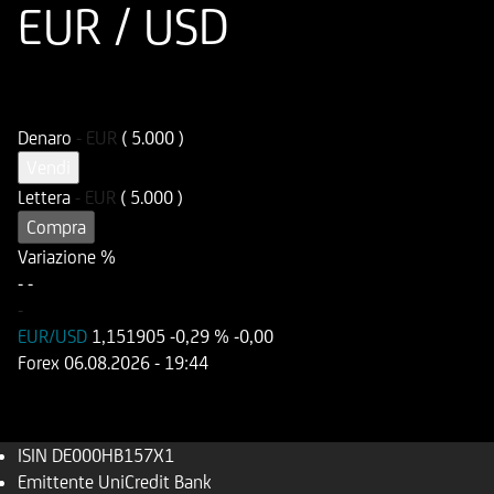
EUR / USD
ISIN
Codice di Negoziazione
DE000HB157X1
UB157X
Denaro
-
EUR
( 5.000 )
Vendi
Lettera
-
EUR
( 5.000 )
Compra
Variazione %
-
-
-
EUR/USD
1,151905
-0,29 %
-0,00
Forex
06.08.2026
- 19:44
ISIN
DE000HB157X1
Emittente
UniCredit Bank