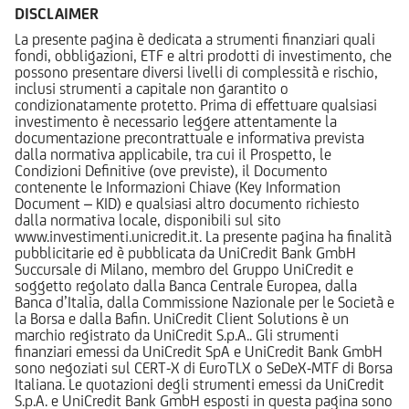
DISCLAIMER
La presente pagina è dedicata a strumenti finanziari quali
fondi, obbligazioni, ETF e altri prodotti di investimento, che
possono presentare diversi livelli di complessità e rischio,
inclusi strumenti a capitale non garantito o
condizionatamente protetto. Prima di effettuare qualsiasi
investimento è necessario leggere attentamente la
documentazione precontrattuale e informativa prevista
dalla normativa applicabile, tra cui il Prospetto, le
Condizioni Definitive (ove previste), il Documento
contenente le Informazioni Chiave (Key Information
Document – KID) e qualsiasi altro documento richiesto
dalla normativa locale, disponibili sul sito
www.investimenti.unicredit.it. La presente pagina ha finalità
pubblicitarie ed è pubblicata da UniCredit Bank GmbH
Succursale di Milano, membro del Gruppo UniCredit e
soggetto regolato dalla Banca Centrale Europea, dalla
Banca d’Italia, dalla Commissione Nazionale per le Società e
la Borsa e dalla Bafin. UniCredit Client Solutions è un
marchio registrato da UniCredit S.p.A.. Gli strumenti
finanziari emessi da UniCredit SpA e UniCredit Bank GmbH
sono negoziati sul CERT-X di EuroTLX o SeDeX-MTF di Borsa
Italiana. Le quotazioni degli strumenti emessi da UniCredit
S.p.A. e UniCredit Bank GmbH esposti in questa pagina sono