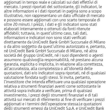
aggiornati in tempo reale e calcolati sui dati effettivi di
mercato. I prezzi riportati del sottostante, gli indicatori, le
altre informazioni e i dati riportati in pagina sono a scopo
illustrativo, non rappresentano un dato ufficiale di mercato
e possono essere aggiornati con uno scarto temporale di
oltre 20 minuti. I prezzi, i dati e gli indicatori sono stati
elaborati internamente o ottenuti da fonti ritenute
affidabili; tuttavia, in quest’ultimo caso, tali dati,
informazioni e indicatori non sono stati verificati
direttamente da UniCredit Bank GmbH Succursale di Milano
o da altro soggetto da quest’ultimo autorizzato e, pertanto,
né UniCredit Bank GmbH Succursale di Milano, né altra
società del gruppo UniCredit, né i suoi dipendenti o agenti
assumono qualsivoglia responsabilità, né prestano alcuna
garanzia, esplicita o implicita, in relazione alla correttezza,
all’accuratezza, alla completezza o all’idoneità delle
quotazioni, dati e/o indicatori sopra riportati, né di qualsiasi
valutazione fondata sugli stessi. Si invita, pertanto,
l’investitore che intenda effettuare una qualsiasi operazione
relativa a strumenti finanziari aventi come sottostante le
attività sopra indicate a verificare, prima di qualsiasi
investimento, i prezzi degli strumenti finanziari e di tali
attività sui mercati di riferimento al fine di verificare i prezzi
aggiornati e i termini dell’operazione stessa.Le quotazioni
degli strumenti emessi da UniCredit S.p.A. e UniCredit Bank