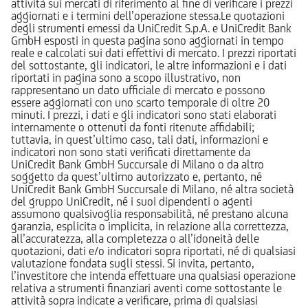
attività sui mercati di riferimento al fine di verificare i prezzi
aggiornati e i termini dell’operazione stessa.Le quotazioni
degli strumenti emessi da UniCredit S.p.A. e UniCredit Bank
GmbH esposti in questa pagina sono aggiornati in tempo
reale e calcolati sui dati effettivi di mercato. I prezzi riportati
del sottostante, gli indicatori, le altre informazioni e i dati
riportati in pagina sono a scopo illustrativo, non
rappresentano un dato ufficiale di mercato e possono
essere aggiornati con uno scarto temporale di oltre 20
minuti. I prezzi, i dati e gli indicatori sono stati elaborati
internamente o ottenuti da fonti ritenute affidabili;
tuttavia, in quest’ultimo caso, tali dati, informazioni e
indicatori non sono stati verificati direttamente da
UniCredit Bank GmbH Succursale di Milano o da altro
soggetto da quest’ultimo autorizzato e, pertanto, né
UniCredit Bank GmbH Succursale di Milano, né altra società
del gruppo UniCredit, né i suoi dipendenti o agenti
assumono qualsivoglia responsabilità, né prestano alcuna
garanzia, esplicita o implicita, in relazione alla correttezza,
all’accuratezza, alla completezza o all’idoneità delle
quotazioni, dati e/o indicatori sopra riportati, né di qualsiasi
valutazione fondata sugli stessi. Si invita, pertanto,
l’investitore che intenda effettuare una qualsiasi operazione
relativa a strumenti finanziari aventi come sottostante le
attività sopra indicate a verificare, prima di qualsiasi