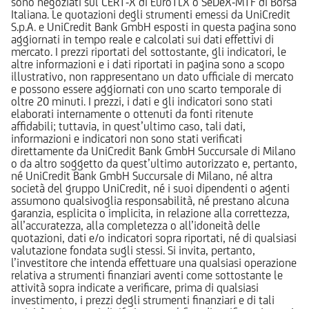
sono negoziati sul CERT-X di EuroTLX o SeDeX-MTF di Borsa
Italiana. Le quotazioni degli strumenti emessi da UniCredit
S.p.A. e UniCredit Bank GmbH esposti in questa pagina sono
aggiornati in tempo reale e calcolati sui dati effettivi di
mercato. I prezzi riportati del sottostante, gli indicatori, le
altre informazioni e i dati riportati in pagina sono a scopo
illustrativo, non rappresentano un dato ufficiale di mercato
e possono essere aggiornati con uno scarto temporale di
oltre 20 minuti. I prezzi, i dati e gli indicatori sono stati
elaborati internamente o ottenuti da fonti ritenute
affidabili; tuttavia, in quest’ultimo caso, tali dati,
informazioni e indicatori non sono stati verificati
direttamente da UniCredit Bank GmbH Succursale di Milano
o da altro soggetto da quest’ultimo autorizzato e, pertanto,
né UniCredit Bank GmbH Succursale di Milano, né altra
società del gruppo UniCredit, né i suoi dipendenti o agenti
assumono qualsivoglia responsabilità, né prestano alcuna
garanzia, esplicita o implicita, in relazione alla correttezza,
all’accuratezza, alla completezza o all’idoneità delle
quotazioni, dati e/o indicatori sopra riportati, né di qualsiasi
valutazione fondata sugli stessi. Si invita, pertanto,
l’investitore che intenda effettuare una qualsiasi operazione
relativa a strumenti finanziari aventi come sottostante le
attività sopra indicate a verificare, prima di qualsiasi
investimento, i prezzi degli strumenti finanziari e di tali