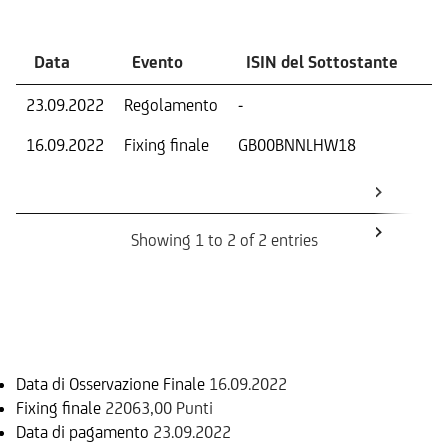
Data
Evento
ISIN del Sottostante
V
23.09.2022
Regolamento
-
Ri
16.09.2022
Fixing finale
GB00BNNLHW18
Val
Dat
Os
Showing 1 to 2 of 2 entries
Informazioni sul rimborso
Data di Osservazione Finale
16.09.2022
Fixing finale
22063,00 Punti
Data di pagamento
23.09.2022