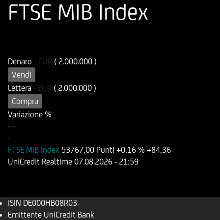
FTSE MIB Index
ISIN
Codice di Negoziazione
DE000HB08R03
UB08R0
Denaro
-
EUR
( 2.000.000 )
Vendi
Lettera
-
EUR
( 2.000.000 )
Compra
Variazione %
-
-
-
FTSE MIB Index
53767,00 Punti
+0,16 %
+84,36
UniCredit Realtime
07.08.2026
- 21:59
ISIN
DE000HB08R03
Emittente
UniCredit Bank