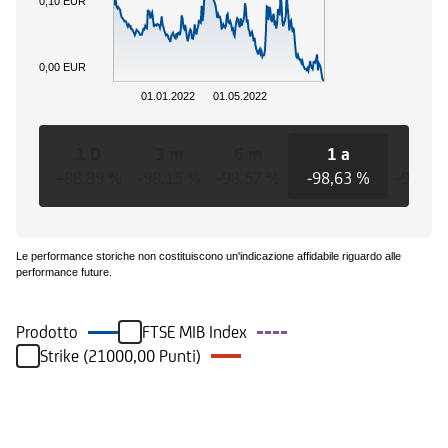
0,10 EUR
0,00 EUR
01.01.2022
01.05.2022
1 D
3 m
6 m
1 a
3 a
+88,89 %
-98,15 %
-98,57 %
-98,63 %
-98,63
Le performance storiche non costituiscono un'indicazione affidabile riguardo alle
performance future.
Prodotto
FTSE MIB Index
Strike (21000,00 Punti)
Eventi