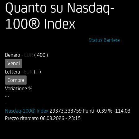
Quanto su Nasdaq-
100® Index
ISIN
Codice di Negoziazione
Status Barriere
DE000HB07FQ8
OB07FQ
Denaro
-
EUR
( 400 )
Vendi
Lettera
-
EUR
( - )
Compra
Variazione %
-
-
-
Nasdaq-100® Index
29373,333759 Punti
-0,39 %
-114,03
Prezzo ritardato
06.08.2026
- 23:15