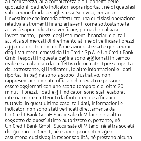
all’accuratezza, alla completezza o all’idoneità delle
quotazioni, dati e/o indicatori sopra riportati, né di qualsiasi
valutazione fondata sugli stessi. Si invita, pertanto,
l’investitore che intenda effettuare una qualsiasi operazione
relativa a strumenti finanziari aventi come sottostante le
attività sopra indicate a verificare, prima di qualsiasi
investimento, i prezzi degli strumenti finanziari e di tali
attività sui mercati di riferimento al fine di verificare i prezzi
aggiornati e i termini dell’operazione stessa.Le quotazioni
degli strumenti emessi da UniCredit S.p.A. e UniCredit Bank
GmbH esposti in questa pagina sono aggiornati in tempo
reale e calcolati sui dati effettivi di mercato. I prezzi riportati
del sottostante, gli indicatori, le altre informazioni e i dati
riportati in pagina sono a scopo illustrativo, non
rappresentano un dato ufficiale di mercato e possono
essere aggiornati con uno scarto temporale di oltre 20
minuti. I prezzi, i dati e gli indicatori sono stati elaborati
internamente o ottenuti da fonti ritenute affidabili;
tuttavia, in quest’ultimo caso, tali dati, informazioni e
indicatori non sono stati verificati direttamente da
UniCredit Bank GmbH Succursale di Milano o da altro
soggetto da quest’ultimo autorizzato e, pertanto, né
UniCredit Bank GmbH Succursale di Milano, né altra società
del gruppo UniCredit, né i suoi dipendenti o agenti
assumono qualsivoglia responsabilità, né prestano alcuna