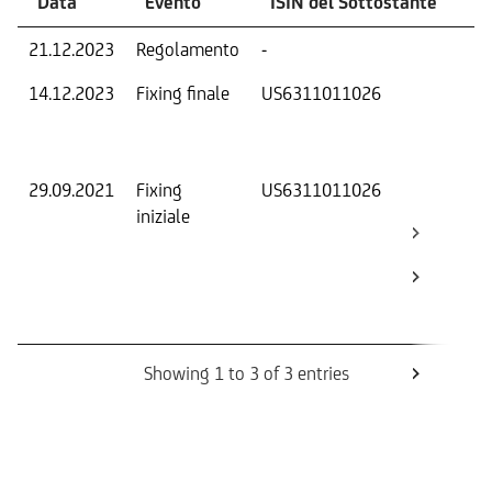
Data
Evento
ISIN del Sottostante
V
21.12.2023
Regolamento
-
Ri
14.12.2023
Fixing finale
US6311011026
Val
Dat
Os
29.09.2021
Fixing
US6311011026
Fix
iniziale
ini
Bar
Ca
Bo
Rev
Showing 1 to 3 of 3 entries
Informazioni sul rimborso