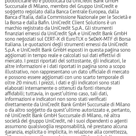
pubblicitarie ed è pubblicata da UniCredit Bank GmbH
Succursale di Milano, membro del Gruppo UniCredit e
soggetto regolato dalla Banca Centrale Europea, dalla
Banca d’Italia, dalla Commissione Nazionale per le Società e
la Borsa e dalla Bafin. UniCredit Client Solutions è un
marchio registrato da UniCredit S.p.A.. Gli strumenti
finanziari emessi da UniCredit SpA e UniCredit Bank GmbH
sono negoziati sul CERT-X di EuroTLX o SeDeX-MTF di Borsa
Italiana. Le quotazioni degli strumenti emessi da UniCredit
S.p.A. e UniCredit Bank GmbH esposti in questa pagina sono
aggiornati in tempo reale e calcolati sui dati effettivi di
mercato. I prezzi riportati del sottostante, gli indicatori, le
altre informazioni e i dati riportati in pagina sono a scopo
illustrativo, non rappresentano un dato ufficiale di mercato
e possono essere aggiornati con uno scarto temporale di
oltre 20 minuti. I prezzi, i dati e gli indicatori sono stati
elaborati internamente o ottenuti da fonti ritenute
affidabili; tuttavia, in quest’ultimo caso, tali dati,
informazioni e indicatori non sono stati verificati
direttamente da UniCredit Bank GmbH Succursale di Milano
o da altro soggetto da quest’ultimo autorizzato e, pertanto,
né UniCredit Bank GmbH Succursale di Milano, né altra
società del gruppo UniCredit, né i suoi dipendenti o agenti
assumono qualsivoglia responsabilità, né prestano alcuna
garanzia, esplicita o implicita, in relazione alla correttezza,