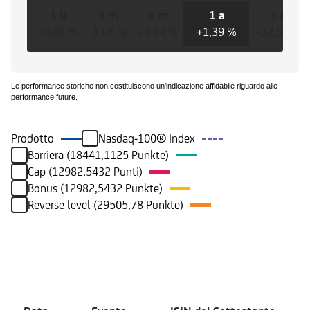
1 D
3 m
6 m
1 a
3 a
+0,01 %
-1,06 %
+4,44 %
+1,39 %
+12,57 %
Le performance storiche non costituiscono un'indicazione affidabile riguardo alle
performance future.
Prodotto
Nasdaq-100® Index
Barriera (18441,1125 Punkte)
Cap (12982,5432 Punti)
Bonus (12982,5432 Punkte)
Reverse level (29505,78 Punkte)
Eventi