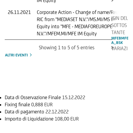
IM Equity
26.11.2021
Corporate Action - Change of name/Reuters
ISIN DEL
RIC from "MEDIASET N.V."/MS.MI/MS IM
SOTTOS
Equity into "MFE - MEDIAFOREUROPE
TANTE
N.V."/MFEM.MI/MFE IM Equity
MFEBMFE
A_BSK
Showing 1 to 5 of 5 entries
VARIAZI
ONE
ALTRI EVENTI
FATTORE
DI
AGGIUSTA
MENTO
Informazioni sul rimborso
CAP
BONUS
VALORE
PRIMA
Data di Osservazione Finale
15.12.2022
DEL
Fixing finale
0,888 EUR
CAMBIA
Data di pagamento
22.12.2022
MENTO
Importo di Liquidazione
108,00 EUR
-
Sottostante
2,30184
EUR