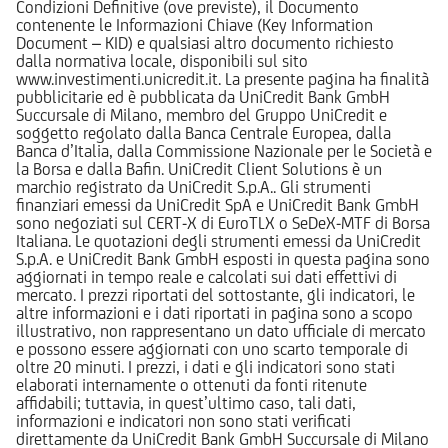
Condizioni Definitive (ove previste), il Documento
contenente le Informazioni Chiave (Key Information
Document – KID) e qualsiasi altro documento richiesto
dalla normativa locale, disponibili sul sito
www.investimenti.unicredit.it. La presente pagina ha finalità
pubblicitarie ed è pubblicata da UniCredit Bank GmbH
Succursale di Milano, membro del Gruppo UniCredit e
soggetto regolato dalla Banca Centrale Europea, dalla
Banca d’Italia, dalla Commissione Nazionale per le Società e
la Borsa e dalla Bafin. UniCredit Client Solutions è un
marchio registrato da UniCredit S.p.A.. Gli strumenti
finanziari emessi da UniCredit SpA e UniCredit Bank GmbH
sono negoziati sul CERT-X di EuroTLX o SeDeX-MTF di Borsa
Italiana. Le quotazioni degli strumenti emessi da UniCredit
S.p.A. e UniCredit Bank GmbH esposti in questa pagina sono
aggiornati in tempo reale e calcolati sui dati effettivi di
mercato. I prezzi riportati del sottostante, gli indicatori, le
altre informazioni e i dati riportati in pagina sono a scopo
illustrativo, non rappresentano un dato ufficiale di mercato
e possono essere aggiornati con uno scarto temporale di
oltre 20 minuti. I prezzi, i dati e gli indicatori sono stati
elaborati internamente o ottenuti da fonti ritenute
affidabili; tuttavia, in quest’ultimo caso, tali dati,
informazioni e indicatori non sono stati verificati
direttamente da UniCredit Bank GmbH Succursale di Milano