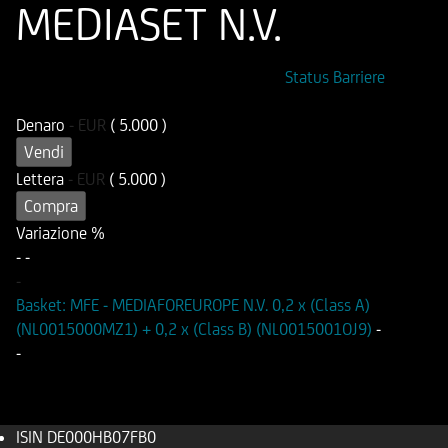
MEDIASET N.V.
ISIN
Codice di Negoziazione
Status Barriere
DE000HB07FB0
OB07FB
Denaro
-
EUR
( 5.000 )
Vendi
Lettera
-
EUR
( 5.000 )
Compra
Variazione %
-
-
-
Basket: MFE - MEDIAFOREUROPE N.V. 0,2 x (Class A)
(NL0015000MZ1) + 0,2 x (Class B) (NL0015001OJ9)
-
-
ISIN
DE000HB07FB0