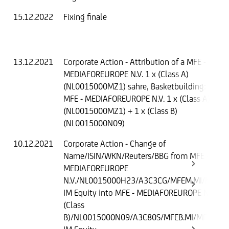
15.12.2022
Fixing finale
13.12.2021
Corporate Action - Attribution of a MFE -
MEDIAFOREUROPE N.V. 1 x (Class A)
(NL0015000MZ1) sahre, Basketbuilding:
MFE - MEDIAFOREUROPE N.V. 1 x (Class A)
(NL0015000MZ1) + 1 x (Class B)
(NL0015000N09)
10.12.2021
Corporate Action - Change of
Name/ISIN/WKN/Reuters/BBG from MFE -
MEDIAFOREUROPE
N.V./NL0015000H23/A3C3CG/MFEM.MI/MFE
IM Equity into MFE - MEDIAFOREUROPE N.V.
(Class
B)/NL0015000N09/A3C80S/MFEB.MI/MFEB