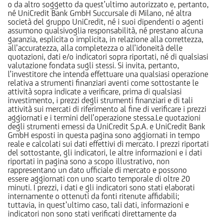
o da altro soggetto da quest’ultimo autorizzato e, pertanto,
né UniCredit Bank GmbH Succursale di Milano, né altra
società del gruppo UniCredit, né i suoi dipendenti o agenti
assumono qualsivoglia responsabilità, né prestano alcuna
garanzia, esplicita o implicita, in relazione alla correttezza,
all’accuratezza, alla completezza o all’idoneità delle
quotazioni, dati e/o indicatori sopra riportati, né di qualsiasi
valutazione fondata sugli stessi. Si invita, pertanto,
l’investitore che intenda effettuare una qualsiasi operazione
relativa a strumenti finanziari aventi come sottostante le
attività sopra indicate a verificare, prima di qualsiasi
investimento, i prezzi degli strumenti finanziari e di tali
attività sui mercati di riferimento al fine di verificare i prezzi
aggiornati e i termini dell’operazione stessa.Le quotazioni
degli strumenti emessi da UniCredit S.p.A. e UniCredit Bank
GmbH esposti in questa pagina sono aggiornati in tempo
reale e calcolati sui dati effettivi di mercato. I prezzi riportati
del sottostante, gli indicatori, le altre informazioni e i dati
riportati in pagina sono a scopo illustrativo, non
rappresentano un dato ufficiale di mercato e possono
essere aggiornati con uno scarto temporale di oltre 20
minuti. I prezzi, i dati e gli indicatori sono stati elaborati
internamente o ottenuti da fonti ritenute affidabili;
tuttavia, in quest’ultimo caso, tali dati, informazioni e
indicatori non sono stati verificati direttamente da