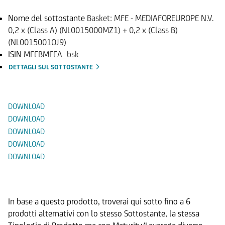
2,30184
EUR
Nome del sottostante
Basket: MFE - MEDIAFOREUROPE N.V.
VALORE
0,2 x (Class A) (NL0015000MZ1) + 0,2 x (Class B)
DI
(NL0015001OJ9)
RIFERIM
ISIN
MFEBMFEA_bsk
ENTO
DETTAGLI SUL SOTTOSTANTE
1,000
Documenti
2,3018
EUR
2,3018
EUR
DOWNLOAD
">
DOWNLOAD
DOWNLOAD
DOWNLOAD
DOWNLOAD
Prodotti Alternativi
In base a questo prodotto, troverai qui sotto fino a 6
prodotti alternativi con lo stesso Sottostante, la stessa