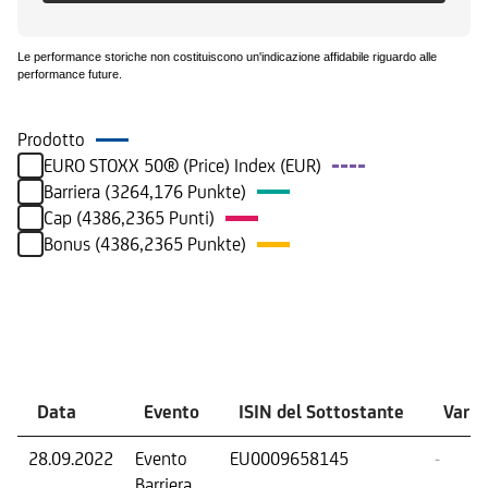
Le performance storiche non costituiscono un'indicazione affidabile riguardo alle
performance future.
Prodotto
EURO STOXX 50® (Price) Index (EUR)
Barriera (3264,176 Punkte)
Cap (4386,2365 Punti)
Bonus (4386,2365 Punkte)
Eventi
Data
Evento
ISIN del Sottostante
Varia
28.09.2022
Evento
EU0009658145
-
Barriera