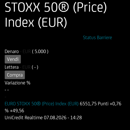
STOXX 50® (Price)
Index (EUR)
ISIN
Codice di Negoziazione
Status Barriere
DE000HB079Y5
OB079Y
Denaro
-
EUR
( 5.000 )
Vendi
Lettera
-
EUR
( - )
Compra
Variazione %
-
-
-
EURO STOXX 50® (Price) Index (EUR)
6551,75 Punti
+0,76
%
+49,56
UniCredit Realtime
07.08.2026
- 14:28