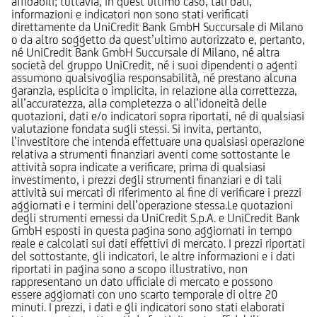
affidabili; tuttavia, in quest’ultimo caso, tali dati,
informazioni e indicatori non sono stati verificati
direttamente da UniCredit Bank GmbH Succursale di Milano
o da altro soggetto da quest’ultimo autorizzato e, pertanto,
né UniCredit Bank GmbH Succursale di Milano, né altra
società del gruppo UniCredit, né i suoi dipendenti o agenti
assumono qualsivoglia responsabilità, né prestano alcuna
garanzia, esplicita o implicita, in relazione alla correttezza,
all’accuratezza, alla completezza o all’idoneità delle
quotazioni, dati e/o indicatori sopra riportati, né di qualsiasi
valutazione fondata sugli stessi. Si invita, pertanto,
l’investitore che intenda effettuare una qualsiasi operazione
relativa a strumenti finanziari aventi come sottostante le
attività sopra indicate a verificare, prima di qualsiasi
investimento, i prezzi degli strumenti finanziari e di tali
attività sui mercati di riferimento al fine di verificare i prezzi
aggiornati e i termini dell’operazione stessa.Le quotazioni
degli strumenti emessi da UniCredit S.p.A. e UniCredit Bank
GmbH esposti in questa pagina sono aggiornati in tempo
reale e calcolati sui dati effettivi di mercato. I prezzi riportati
del sottostante, gli indicatori, le altre informazioni e i dati
riportati in pagina sono a scopo illustrativo, non
rappresentano un dato ufficiale di mercato e possono
essere aggiornati con uno scarto temporale di oltre 20
minuti. I prezzi, i dati e gli indicatori sono stati elaborati