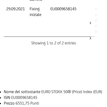
29.09.2021
Fixing
EU0009658145
Fixing
iniziale
iniziale
Barrier
Cap
Bonus
Showing 1 to 2 of 2 entries
Informazioni sul rimborso
Sottostante
Nome del sottostante
EURO STOXX 50® (Price) Index (EUR)
ISIN
EU0009658145
Prezzo
6551,75 Punti