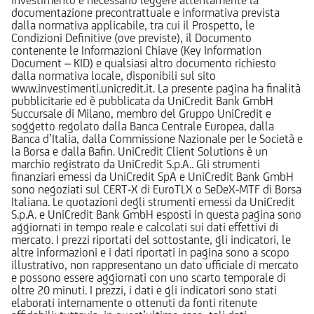
documentazione precontrattuale e informativa prevista
dalla normativa applicabile, tra cui il Prospetto, le
Condizioni Definitive (ove previste), il Documento
contenente le Informazioni Chiave (Key Information
Document – KID) e qualsiasi altro documento richiesto
dalla normativa locale, disponibili sul sito
www.investimenti.unicredit.it. La presente pagina ha finalità
pubblicitarie ed è pubblicata da UniCredit Bank GmbH
Succursale di Milano, membro del Gruppo UniCredit e
soggetto regolato dalla Banca Centrale Europea, dalla
Banca d’Italia, dalla Commissione Nazionale per le Società e
la Borsa e dalla Bafin. UniCredit Client Solutions è un
marchio registrato da UniCredit S.p.A.. Gli strumenti
finanziari emessi da UniCredit SpA e UniCredit Bank GmbH
sono negoziati sul CERT-X di EuroTLX o SeDeX-MTF di Borsa
Italiana. Le quotazioni degli strumenti emessi da UniCredit
S.p.A. e UniCredit Bank GmbH esposti in questa pagina sono
aggiornati in tempo reale e calcolati sui dati effettivi di
mercato. I prezzi riportati del sottostante, gli indicatori, le
altre informazioni e i dati riportati in pagina sono a scopo
illustrativo, non rappresentano un dato ufficiale di mercato
e possono essere aggiornati con uno scarto temporale di
oltre 20 minuti. I prezzi, i dati e gli indicatori sono stati
elaborati internamente o ottenuti da fonti ritenute