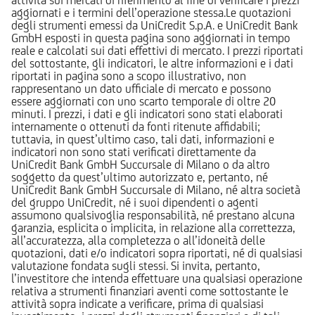
aggiornati e i termini dell’operazione stessa.Le quotazioni
degli strumenti emessi da UniCredit S.p.A. e UniCredit Bank
GmbH esposti in questa pagina sono aggiornati in tempo
reale e calcolati sui dati effettivi di mercato. I prezzi riportati
del sottostante, gli indicatori, le altre informazioni e i dati
riportati in pagina sono a scopo illustrativo, non
rappresentano un dato ufficiale di mercato e possono
essere aggiornati con uno scarto temporale di oltre 20
minuti. I prezzi, i dati e gli indicatori sono stati elaborati
internamente o ottenuti da fonti ritenute affidabili;
tuttavia, in quest’ultimo caso, tali dati, informazioni e
indicatori non sono stati verificati direttamente da
UniCredit Bank GmbH Succursale di Milano o da altro
soggetto da quest’ultimo autorizzato e, pertanto, né
UniCredit Bank GmbH Succursale di Milano, né altra società
del gruppo UniCredit, né i suoi dipendenti o agenti
assumono qualsivoglia responsabilità, né prestano alcuna
garanzia, esplicita o implicita, in relazione alla correttezza,
all’accuratezza, alla completezza o all’idoneità delle
quotazioni, dati e/o indicatori sopra riportati, né di qualsiasi
valutazione fondata sugli stessi. Si invita, pertanto,
l’investitore che intenda effettuare una qualsiasi operazione
relativa a strumenti finanziari aventi come sottostante le
attività sopra indicate a verificare, prima di qualsiasi