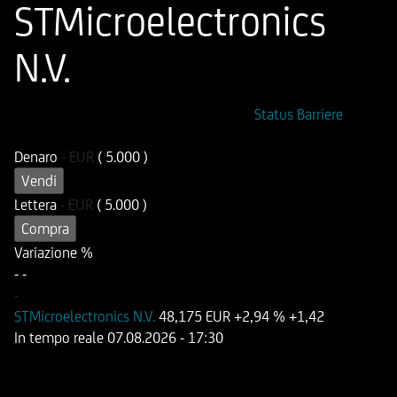
STMicroelectronics
N.V.
ISIN
Codice di Negoziazione
Status Barriere
DE000HB079G2
OB079G
Denaro
-
EUR
( 5.000 )
Vendi
Lettera
-
EUR
( 5.000 )
Compra
Variazione %
-
-
-
STMicroelectronics N.V.
48,175 EUR
+2,94 %
+1,42
In tempo reale
07.08.2026
- 17:30