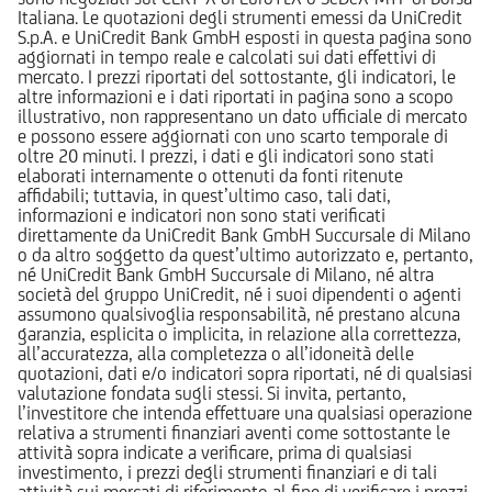
Italiana. Le quotazioni degli strumenti emessi da UniCredit
S.p.A. e UniCredit Bank GmbH esposti in questa pagina sono
aggiornati in tempo reale e calcolati sui dati effettivi di
mercato. I prezzi riportati del sottostante, gli indicatori, le
altre informazioni e i dati riportati in pagina sono a scopo
illustrativo, non rappresentano un dato ufficiale di mercato
e possono essere aggiornati con uno scarto temporale di
oltre 20 minuti. I prezzi, i dati e gli indicatori sono stati
elaborati internamente o ottenuti da fonti ritenute
affidabili; tuttavia, in quest’ultimo caso, tali dati,
informazioni e indicatori non sono stati verificati
direttamente da UniCredit Bank GmbH Succursale di Milano
o da altro soggetto da quest’ultimo autorizzato e, pertanto,
né UniCredit Bank GmbH Succursale di Milano, né altra
società del gruppo UniCredit, né i suoi dipendenti o agenti
assumono qualsivoglia responsabilità, né prestano alcuna
garanzia, esplicita o implicita, in relazione alla correttezza,
all’accuratezza, alla completezza o all’idoneità delle
quotazioni, dati e/o indicatori sopra riportati, né di qualsiasi
valutazione fondata sugli stessi. Si invita, pertanto,
l’investitore che intenda effettuare una qualsiasi operazione
relativa a strumenti finanziari aventi come sottostante le
attività sopra indicate a verificare, prima di qualsiasi
investimento, i prezzi degli strumenti finanziari e di tali
attività sui mercati di riferimento al fine di verificare i prezzi