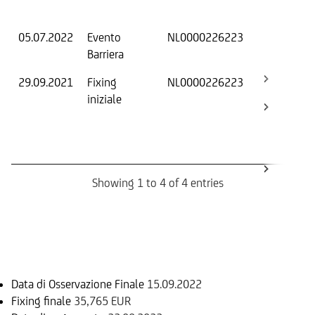
Os
05.07.2022
Evento
NL0000226223
-
Barriera
29.09.2021
Fixing
NL0000226223
Fix
iniziale
ini
Bar
Ca
Bo
Showing 1 to 4 of 4 entries
Informazioni sul rimborso
Data di Osservazione Finale
15.09.2022
Fixing finale
35,765 EUR