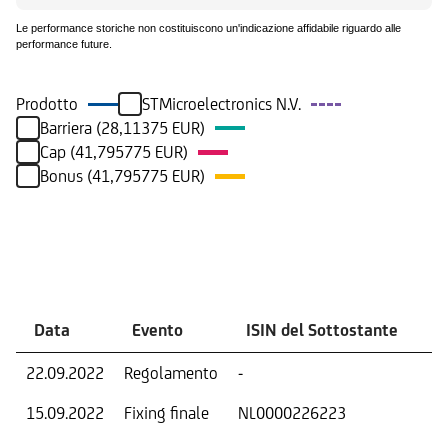
Le performance storiche non costituiscono un'indicazione affidabile riguardo alle
performance future.
Prodotto
STMicroelectronics N.V.
Barriera (28,11375 EUR)
Cap (41,795775 EUR)
Bonus (41,795775 EUR)
Eventi
Data
Evento
ISIN del Sottostante
V
22.09.2022
Regolamento
-
Ri
15.09.2022
Fixing finale
NL0000226223
Val
Dat