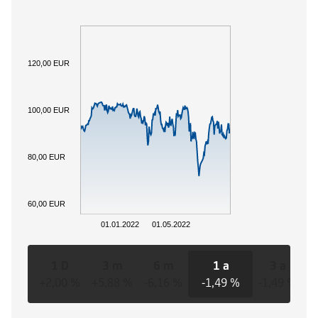
120,00 EUR
100,00 EUR
80,00 EUR
60,00 EUR
01.01.2022
01.05.2022
1 D
3 m
6 m
1 a
3 a
+2,00 %
+5,88 %
-6,16 %
-1,49 %
-1,49 %
-