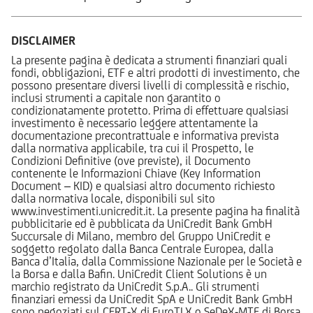
DISCLAIMER
La presente pagina è dedicata a strumenti finanziari quali
fondi, obbligazioni, ETF e altri prodotti di investimento, che
possono presentare diversi livelli di complessità e rischio,
inclusi strumenti a capitale non garantito o
condizionatamente protetto. Prima di effettuare qualsiasi
investimento è necessario leggere attentamente la
documentazione precontrattuale e informativa prevista
dalla normativa applicabile, tra cui il Prospetto, le
Condizioni Definitive (ove previste), il Documento
contenente le Informazioni Chiave (Key Information
Document – KID) e qualsiasi altro documento richiesto
dalla normativa locale, disponibili sul sito
www.investimenti.unicredit.it. La presente pagina ha finalità
pubblicitarie ed è pubblicata da UniCredit Bank GmbH
Succursale di Milano, membro del Gruppo UniCredit e
soggetto regolato dalla Banca Centrale Europea, dalla
Banca d’Italia, dalla Commissione Nazionale per le Società e
la Borsa e dalla Bafin. UniCredit Client Solutions è un
marchio registrato da UniCredit S.p.A.. Gli strumenti
finanziari emessi da UniCredit SpA e UniCredit Bank GmbH
sono negoziati sul CERT-X di EuroTLX o SeDeX-MTF di Borsa