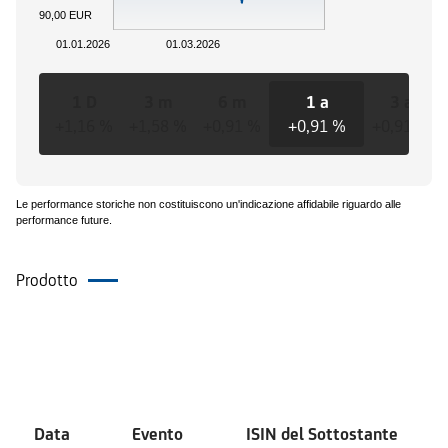
90,00 EUR
01.01.2026
01.03.2026
1 D
3 m
6 m
1 a
3 a
+1,16 %
+1,58 %
+0,91 %
+0,91 %
+0,91 %
Le performance storiche non costituiscono un'indicazione affidabile riguardo alle
performance future.
Prodotto
Eventi
Data
Evento
ISIN del Sottostante
V