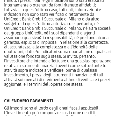
minuti. I prezzi, i dati e gli indicatori sono stati elaborati
internamente o ottenuti da fonti ritenute affidabili;
tuttavia, in quest’ultimo caso, tali dati, informazioni e
indicatori non sono stati verificati direttamente da
UniCredit Bank GmbH Succursale di Milano o da altro
soggetto da quest’ultimo autorizzato e, pertanto, né
UniCredit Bank GmbH Succursale di Milano, né altra società
del gruppo UniCredit, né i suoi dipendenti o agenti
assumono qualsivoglia responsabilità, né prestano alcuna
garanzia, esplicita o implicita, in relazione alla correttezza,
all’accuratezza, alla completezza o all’idoneità delle
quotazioni, dati e/o indicatori sopra riportati, né di qualsiasi
valutazione fondata sugli stessi. Si invita, pertanto,
l’investitore che intenda effettuare una qualsiasi operazione
relativa a strumenti finanziari aventi come sottostante le
attività sopra indicate a verificare, prima di qualsiasi
investimento, i prezzi degli strumenti finanziari e di tali
attività sui mercati di riferimento al fine di verificare i prezzi
aggiornati e i termini dell’operazione stessa.
CALENDARIO PAGAMENTI
Gli importi sono al lordo degli oneri fiscali applicabili.
L’investimento può comportare costi come descitti