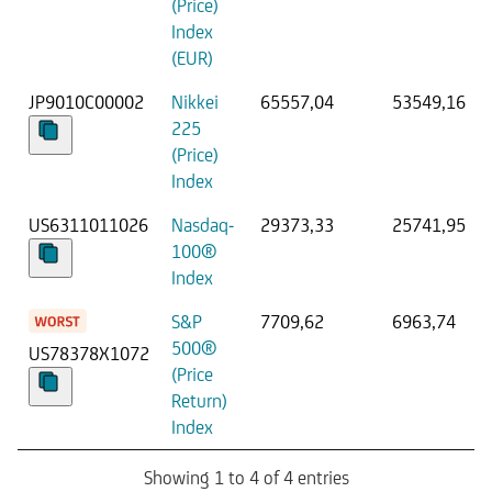
(Price)
Index
(EUR)
JP9010C00002
Nikkei
65557,04
53549,16
225
(Price)
Index
US6311011026
Nasdaq-
29373,33
25741,95
100®
Index
S&P
7709,62
6963,74
500®
US78378X1072
(Price
Return)
Index
Showing 1 to 4 of 4 entries