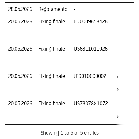
28.05.2026
Regolamento
-
Ri
20.05.2026
Fixing finale
EU0009658426
Val
Dat
Os
20.05.2026
Fixing finale
US6311011026
Val
Dat
Os
20.05.2026
Fixing finale
JP9010C00002
Val
Dat
Os
20.05.2026
Fixing finale
US78378X1072
Val
Dat
Os
Showing 1 to 5 of 5 entries