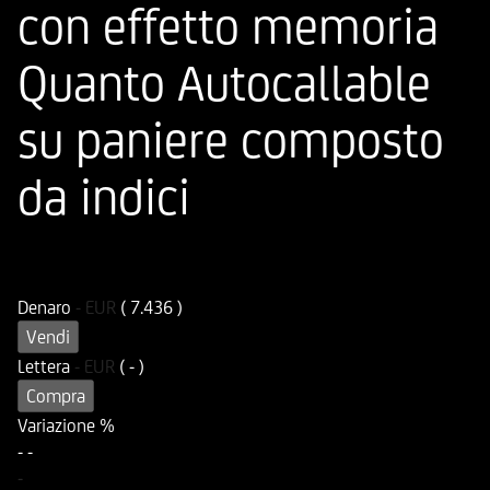
con effetto memoria
Quanto Autocallable
su paniere composto
da indici
ISIN
Codice di Negoziazione
DE000UN37AL5
UN37AL
Denaro
-
EUR
( 7.436 )
Vendi
Lettera
-
EUR
( - )
Compra
Variazione %
-
-
-