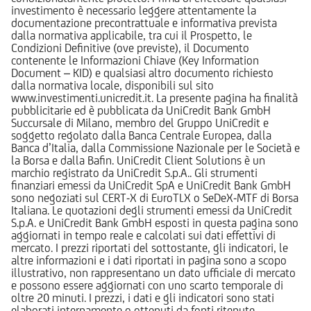
investimento è necessario leggere attentamente la
documentazione precontrattuale e informativa prevista
dalla normativa applicabile, tra cui il Prospetto, le
Condizioni Definitive (ove previste), il Documento
contenente le Informazioni Chiave (Key Information
Document – KID) e qualsiasi altro documento richiesto
dalla normativa locale, disponibili sul sito
www.investimenti.unicredit.it. La presente pagina ha finalità
pubblicitarie ed è pubblicata da UniCredit Bank GmbH
Succursale di Milano, membro del Gruppo UniCredit e
soggetto regolato dalla Banca Centrale Europea, dalla
Banca d’Italia, dalla Commissione Nazionale per le Società e
la Borsa e dalla Bafin. UniCredit Client Solutions è un
marchio registrato da UniCredit S.p.A.. Gli strumenti
finanziari emessi da UniCredit SpA e UniCredit Bank GmbH
sono negoziati sul CERT-X di EuroTLX o SeDeX-MTF di Borsa
Italiana. Le quotazioni degli strumenti emessi da UniCredit
S.p.A. e UniCredit Bank GmbH esposti in questa pagina sono
aggiornati in tempo reale e calcolati sui dati effettivi di
mercato. I prezzi riportati del sottostante, gli indicatori, le
altre informazioni e i dati riportati in pagina sono a scopo
illustrativo, non rappresentano un dato ufficiale di mercato
e possono essere aggiornati con uno scarto temporale di
oltre 20 minuti. I prezzi, i dati e gli indicatori sono stati
elaborati internamente o ottenuti da fonti ritenute