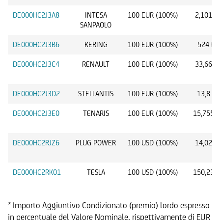
DE000HC2J3A8
INTESA
100 EUR (100%)
2,101 E
SANPAOLO
DE000HC2J3B6
KERING
100 EUR (100%)
524 EU
DE000HC2J3C4
RENAULT
100 EUR (100%)
33,66 E
DE000HC2J3D2
STELLANTIS
100 EUR (100%)
13,8 E
DE000HC2J3E0
TENARIS
100 EUR (100%)
15,755 
DE000HC2RJZ6
PLUG POWER
100 USD (100%)
14,02 U
DE000HC2RK01
TESLA
100 USD (100%)
150,23 
* Importo Aggiuntivo Condizionato (premio) lordo espresso
in percentuale del Valore Nominale, rispettivamente di EUR