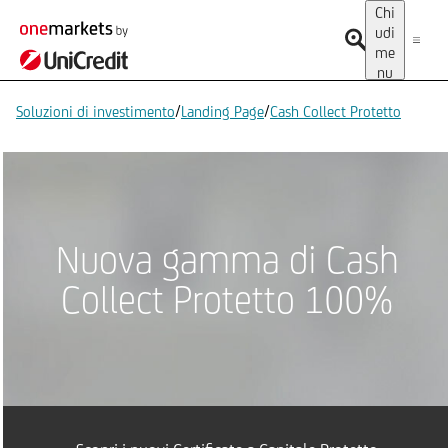
Chi
udi
me
nu
/
/
Soluzioni di investimento
Landing Page
Cash Collect Protetto
Nuova gamma di Cash
Collect Protetto 100%