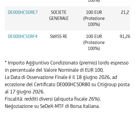
100%)
DE000HC5DRE7
SOCIETE
100 EUR
21,2 E
GENERALE
(Protezione
100%)
DE000HC5DRF4
SWISS RE
100 EUR
91,26 C
(Protezione
100%)
* Importo Aggiuntivo Condizionato (premio) lordo espresso
in percentuale del Valore Nominale di EUR 100.
La Data di Osservazione Finale è il 18 giugno 2026, ad
eccezione del Certificato DE000HC5DR80 su Citigroup posta
al 17 giugno 2026.
Fiscalità: redditi diversi (aliquota fiscale 26%).
Negoziazione su SeDeX-MTF di Borsa Italiana.