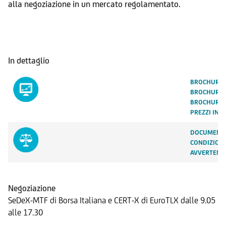
alla negoziazione in un mercato regolamentato.
In dettaglio
BROCHURE 
BROCHURE 
BROCHURE 
PREZZI IN 
DOCUMENTA
CONDIZIONI
AVVERTENZ
Negoziazione
SeDeX-MTF di Borsa Italiana e CERT-X di EuroTLX dalle 9.05
alle 17.30