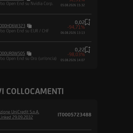
rbo Open End su Nvidia Corp.
05.08.2026 15:32
ettare le condizioni e
0,02
iciliato, né di trovarmi
000HD6W323
-94,71%
rbo Open End su EUR / CHF
si, di non essere né
06.08.2026 13:13
tenuta nel Regulation
egnarmi a non
0,22
 negli Altri Paesi
000UR0W505
-98,03%
rbo Open End su Oro (un'oncia)
05.08.2026 14:07
I COLLOCAMENTI
zione UniCredit S.p.A.
IT0005723488
Linked 29.09.2032