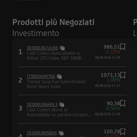
normativa vigente in 
non è consentita in 
in violazione delle 
Prodotti più Negoziati
P
documentazione è qu
comunque si trovano
Investimento
L
Paesi, e non sono n
contenuta nel Regul
986,51
DE000UN7UU66
1
-1,19%
Cash Collect Autocallable su
Nikkei 225 Index, S&P 500®
06.08.2026 21:59
UniCredit Corporat
Index, Nasdaq-100® Index, EURO
Austria AG, Vienna,
STOXX® Banks Index
UniCredit Bank Aust
1073,13
IT0005649766
2
1,09%
Centrale Europea. I
Tracker Solactive Subordinated
Bond Select Index
06.08.2026 17:17
Supervisory Authorit
Authority (FMA) e Un
90,38
Società e la Borsa 
DE000UN6HQL3
3
0,56%
Cash Collect Worst of
d'Italia, dalla Comm
Autocallable su paniere composto
06.08.2026 21:59
Supervisory Authorit
da azioni
100,28
DE000UR0SBX6
4
-0,12%