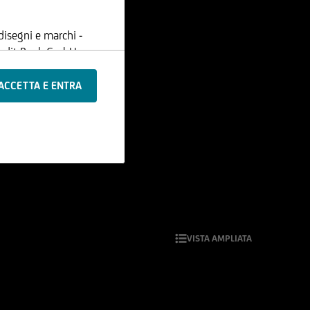
disegni e marchi -
Credit Bank GmbH -
ione, i contenuti e le
 registrate tali
li, né utilizzarli a
bblicate sul Sito
sere ritenuta
ioni pubblicate sul
i che possono cambiare
VISTA AMPLIATA
 all'ora espressamente
ntenuto di qualsiasi