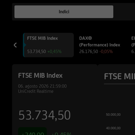
altro sito web tramit
web accessibili, via
Indici
qualsiasi ragione in
attraverso hyperlink
FTSE MIB Index
DAX®
E
Le informazioni e i 
(Performance) Index
(
pubblicitaria/promo
53.734,50
+0,45%
26.176,50
-0,05%
6
in materia di invest
potrebbe essere non 
pertanto, valutare, 
FTSE MI
FTSE MIB Index
decisioni di investi
di investimento rilev
06. agosto 2026
21:59:00
qualsiasi altra circo
UniCredit Realtime
Prima di effettuare 
53.734,50
l'utente dovrà legge
50.000,00
pertinenti Final Ter
informazioni pubblic
40.000,00
costi relativi agli s
+240,00
+0,45%