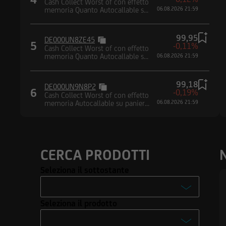
Cash Collect Worst of con effetto
memoria Quanto Autocallable su
06.08.2026 21:59
paniere composto da indici
Dichiaro di avere le
99,95
DE000UN8ZE45
restrizioni di utiliz
5
-0,11%
Cash Collect Worst of con effetto
attualmente negli St
memoria Quanto Autocallable su
06.08.2026 21:59
paniere composto da indici
agire per conto o a
S dello United Stat
99,18
DE000UN9N8P2
trasmettere negli St
6
-0,19%
Cash Collect Worst of con effetto
alcuna informazione
memoria Autocallable su paniere
06.08.2026 21:59
composto da indici
CERCA PRODOTTI
Seleziona il sottostante
-
Seleziona il prodotto
Enel S.p.A.
-