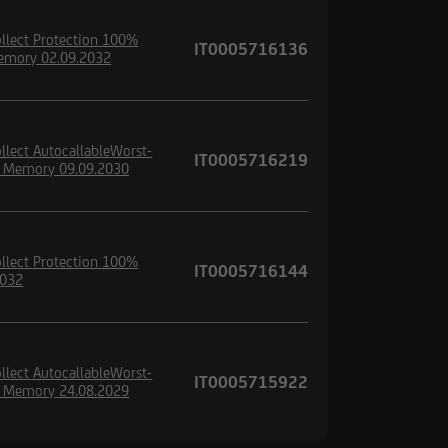
llect Protection 100%
IT0005716136
emory 02.09.2032
llect AutocallableWorst-
IT0005716219
h Memory 09.09.2030
llect Protection 100%
IT0005716144
2032
llect AutocallableWorst-
IT0005715922
h Memory 24.08.2029