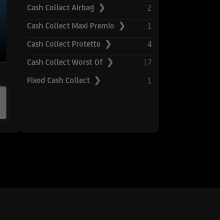
2
Cash Collect Airbag ❯
UniCredit Bank GmbH -
to prese
1
Cash Collect Maxi Premio ❯
 Sito.
4
Cash Collect Protetto ❯
rebbero avere posizioni
17
Cash Collect Worst Of ❯
iscono le informazioni e
nere o vendere
1
Fixed Cash Collect ❯
d esse collegate;
e market-maker rispetto
i, di investimento o di
e di Milano o da altre
to in tema di conflitti
o ai sensi della
i paesi. Gli strumenti
stati e non saranno
né ai sensi della