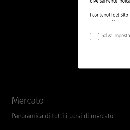
diversamente indica
I contenuti del Sito
sono coperti da cop
Succursale di Milano
Salva imposta
modalità funzionali 
All'utente non è con
contenuti - in tutto 
scopo commerciale, 
UniCredit Bank GmbH
siano prodotte sulla
responsabile per l'
Mercato
Sito possono, inoltr
nel tempo; in partico
riportati; l'utente d
Panoramica di tutti i corsi di mercato
UniCredit Bank GmbH