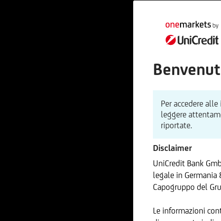
Benvenut
Per accedere alle
leggere attentamen
riportate.
Disclaimer
UniCredit Bank GmbH
legale in Germania 
Capogruppo del Gru
Le informazioni con