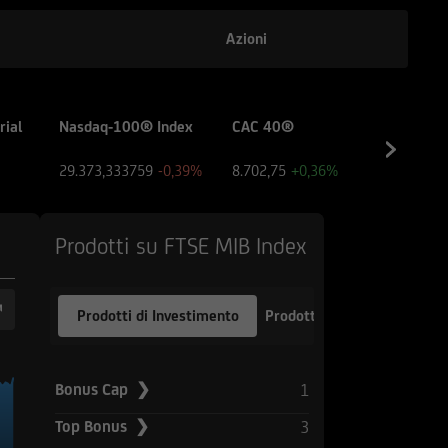
to e di quello dei siti
biti dall'utente per
Azioni
 Sito sia collegato
rial
Nasdaq-100® Index
CAC 40®
IBEX 
enza, né come ricerca
29.373,333759
-0,39%
8.702,75
+0,36%
20.164
 fa riferimento il Sito
l'utente dovrà,
 fini delle proprie
Prodotti su FTSE MIB Index
 esperienza nel settore
inanziaria e di
Prodotti di Investimento
Prodotti a Leva
pubblico in corso,
ile, insieme ai
1
Bonus Cap ❯
ori. Tutte le
e e sul dettaglio dei
3
Top Bonus ❯
l Sito, devono essere