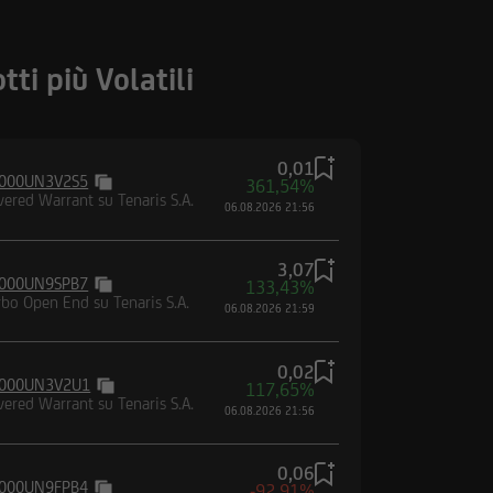
i strumenti ivi indicati
orità locali ovvero sia
uddette informazioni e
tti più Volatili
miciliati, né
ppone o negli Altri
condo la definizione
 modifiche.
0,01
000UN3V2S5
361,54%
vered Warrant su Tenaris S.A.
06.08.2026 21:56
naco, UniCredit Bank
ank GmbH, Monaco,
anza della Banca
3,07
000UN9SPB7
133,43%
n Financial
rbo Open End su Tenaris S.A.
06.08.2026 21:59
n Financial Market
ssione Nazionale per le
0,02
 vigilato da Banca
000UN3V2U1
117,65%
ral Financial
vered Warrant su Tenaris S.A.
06.08.2026 21:56
0,06
000UN9FPB4
-92,91%