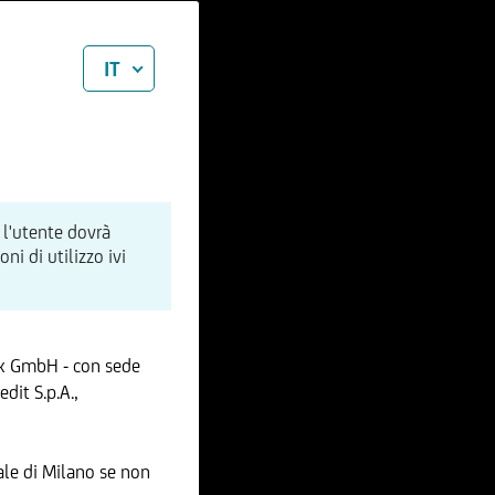
IT
 l'utente dovrà
i di utilizzo ivi
nk GmbH - con sede
dit S.p.A.,
le di Milano se non