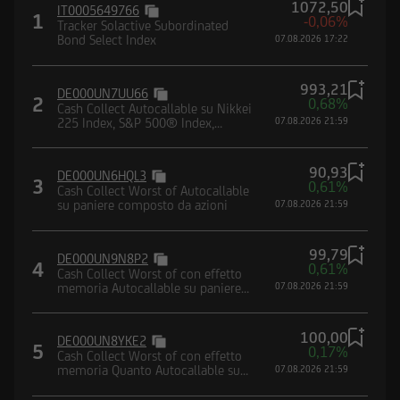
1072,50
IT0005649766
Borsa (CONSOB) e dalla Federal Financial
1
-0,06%
Tracker Solactive Subordinated
Supervisory Authority (BaFin).
Bond Select Index
07.08.2026 17:22
993,21
DE000UN7UU66
2
0,68%
Cash Collect Autocallable su Nikkei
225 Index, S&P 500® Index,
07.08.2026 21:59
Nasdaq-100® Index, EURO
Dichiaro di avere letto e compreso la suddetta
STOXX® Banks Index
informativa, nonché di accettare e rispettare le
90,93
DE000UN6HQL3
3
0,61%
condizioni e restrizioni di utilizzo del Sito.
Cash Collect Worst of Autocallable
su paniere composto da azioni
07.08.2026 21:59
Dichiaro, inoltre, di non essere soggetto
residente, domiciliato, né di trovarmi
attualmente negli Stati Uniti d'America, Canada,
99,79
DE000UN9N8P2
4
0,61%
Australia, Giappone o negli Altri Paesi, di non
Cash Collect Worst of con effetto
memoria Autocallable su paniere
07.08.2026 21:59
essere né agire per conto o a beneficio di una
composto da indici
United States Person secondo la definizione
100,00
contenuta nel Regulation S dello United States
DE000UN8YKE2
5
0,17%
Cash Collect Worst of con effetto
Securities Act del 1933 e successive modifiche,
memoria Quanto Autocallable su
07.08.2026 21:59
nonché di impegnarmi a non trasmettere negli
paniere composto da indici