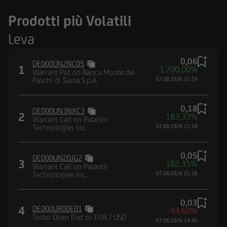
Prodotti più Volatili
Leva
0,06
DE000UN2NC05
1
1.700,00%
Warrant Put on Banca Monte dei
Paschi di Siena S.p.A.
07.08.2026 21:59
0,18
DE000UN3NXC3
2
183,33%
Warrant Call on Palantir
Technologies Inc.
07.08.2026 21:59
0,05
DE000UN20JG2
3
182,35%
Warrant Call on Palantir
Technologies Inc.
07.08.2026 21:58
0,03
4
DE000UR00E01
-94,60%
Turbo Open End su EUR / USD
07.08.2026 14:45