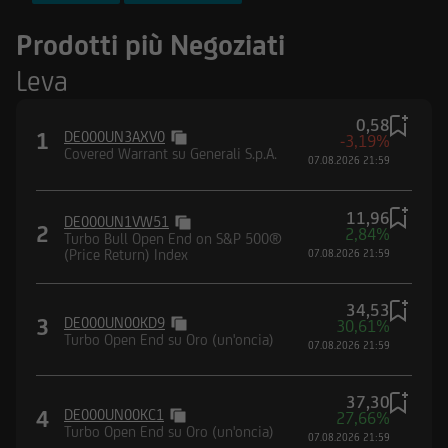
FTSE MIB Index
Prodotti più Negoziati
Nasdaq-100® Index
Leva
DAX® (Performance) Index
0,58
1
DE000UN3AXV0
-3,19%
Covered Warrant su Generali S.p.A.
07.08.2026 21:59
11,96
DE000UN1VW51
2
2,84%
Turbo Bull Open End on S&P 500®
(Price Return) Index
07.08.2026 21:59
34,53
3
DE000UN00KD9
30,61%
Turbo Open End su Oro (un'oncia)
07.08.2026 21:59
37,30
4
DE000UN00KC1
27,66%
Turbo Open End su Oro (un'oncia)
07.08.2026 21:59