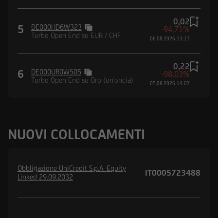
0,02
5
DE000HD6W323
-94,71%
Turbo Open End su EUR / CHF
06.08.2026 13:13
0,22
6
DE000UR0W505
-98,03%
Turbo Open End su Oro (un'oncia)
05.08.2026 14:07
NUOVI COLLOCAMENTI
Obbligazione UniCredit S.p.A. Equity
IT0005723488
Linked 29.09.2032