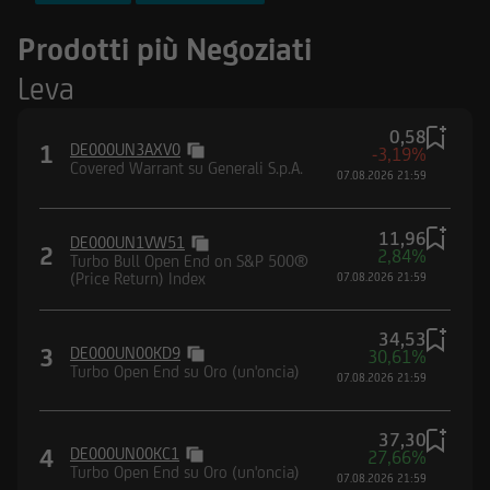
FTSE MIB Index
Prodotti più Negoziati
Nasdaq-100® Index
Leva
DAX® (Performance) Index
0,58
1
DE000UN3AXV0
-3,19%
Covered Warrant su Generali S.p.A.
07.08.2026 21:59
11,96
DE000UN1VW51
2
2,84%
Turbo Bull Open End on S&P 500®
(Price Return) Index
07.08.2026 21:59
34,53
3
DE000UN00KD9
30,61%
Turbo Open End su Oro (un'oncia)
07.08.2026 21:59
37,30
4
DE000UN00KC1
27,66%
Turbo Open End su Oro (un'oncia)
07.08.2026 21:59