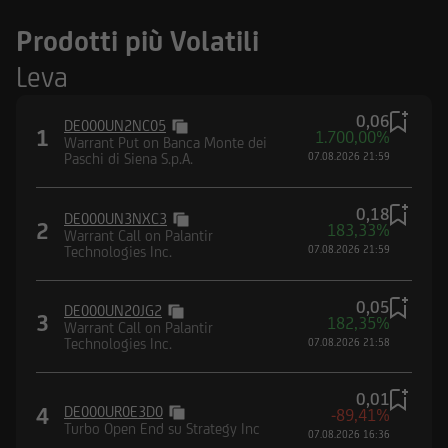
Prodotti più Volatili
Leva
0,06
DE000UN2NC05
1
1.700,00%
Warrant Put on Banca Monte dei
Paschi di Siena S.p.A.
07.08.2026 21:59
0,18
DE000UN3NXC3
2
183,33%
Warrant Call on Palantir
Technologies Inc.
07.08.2026 21:59
0,05
DE000UN20JG2
3
182,35%
Warrant Call on Palantir
Technologies Inc.
07.08.2026 21:58
0,01
4
DE000UR0E3D0
-89,41%
Turbo Open End su Strategy Inc
07.08.2026 16:36