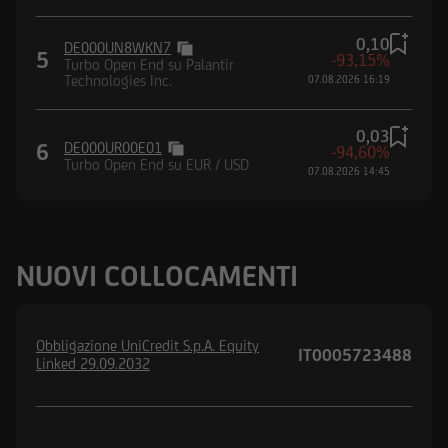
0,10
DE000UN8WKN7
5
-93,15%
Turbo Open End su Palantir
Technologies Inc.
07.08.2026 16:19
0,03
6
DE000UR00E01
-94,60%
Turbo Open End su EUR / USD
07.08.2026 14:45
NUOVI COLLOCAMENTI
Obbligazione UniCredit S.p.A. Equity
IT0005723488
Linked 29.09.2032