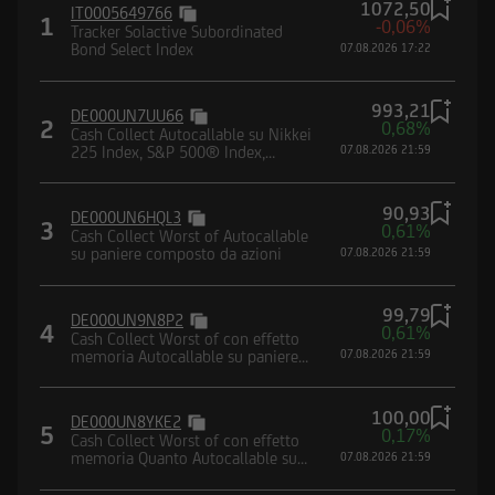
1072,50
IT0005649766
Borsa (CONSOB) e dalla Federal Financial
1
-0,06%
Tracker Solactive Subordinated
Supervisory Authority (BaFin).
Bond Select Index
07.08.2026 17:22
993,21
DE000UN7UU66
2
0,68%
Cash Collect Autocallable su Nikkei
225 Index, S&P 500® Index,
07.08.2026 21:59
Nasdaq-100® Index, EURO
Dichiaro di avere letto e compreso la suddetta
STOXX® Banks Index
informativa, nonché di accettare e rispettare le
90,93
DE000UN6HQL3
3
0,61%
condizioni e restrizioni di utilizzo del Sito.
Cash Collect Worst of Autocallable
su paniere composto da azioni
07.08.2026 21:59
Dichiaro, inoltre, di non essere soggetto
residente, domiciliato, né di trovarmi
attualmente negli Stati Uniti d'America, Canada,
99,79
DE000UN9N8P2
4
0,61%
Australia, Giappone o negli Altri Paesi, di non
Cash Collect Worst of con effetto
memoria Autocallable su paniere
07.08.2026 21:59
essere né agire per conto o a beneficio di una
composto da indici
United States Person secondo la definizione
100,00
contenuta nel Regulation S dello United States
DE000UN8YKE2
5
0,17%
Cash Collect Worst of con effetto
Securities Act del 1933 e successive modifiche,
memoria Quanto Autocallable su
07.08.2026 21:59
nonché di impegnarmi a non trasmettere negli
paniere composto da indici