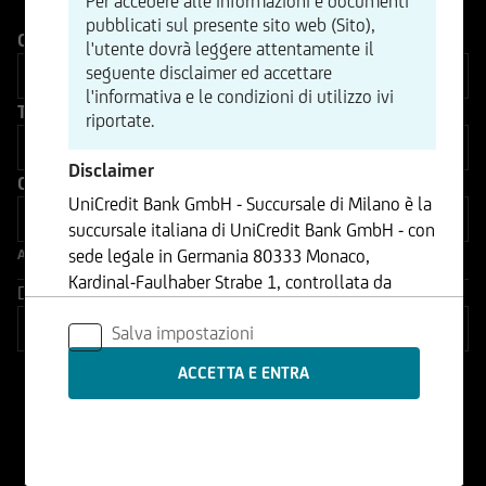
Per accedere alle informazioni e documenti
pubblicati sul presente sito web (Sito),
Categoria di prodotto
l'utente dovrà leggere attentamente il
seguente disclaimer ed accettare
l'informativa e le condizioni di utilizzo ivi
Tipo di prodotto
riportate.
Disclaimer
Caratteristiche del prodotto
UniCredit Bank GmbH - Succursale di Milano è la
succursale italiana di UniCredit Bank GmbH - con
sede legale in Germania 80333 Monaco,
Altri filtri
Kardinal-Faulhaber Strabe 1, controllata da
Distanza dalla Barriera (%)
UniCredit S.p.A., Capogruppo del Gruppo
Salva impostazioni
Bancario UniCredit.
Le informazioni contenute nel Sito sono
Solo prodotti del mercato primario
prodotte da UniCredit Bank GmbH - Succursale
di Milano se non diversamente indicato.
Solo nuove emissioni