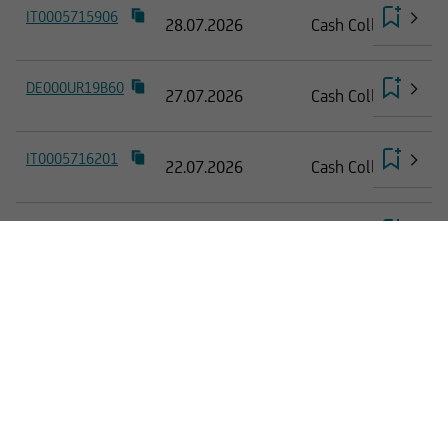
IT0005715906
per qualsiasi ragione in conseguenza
28.07.2026
Cash Collect Worst 
dell'accesso da parte del medesimo a siti web
cui il Sito sia collegato attraverso hyperlink.
DE000UR19B60
27.07.2026
Cash Collect Worst 
Le informazioni e i documenti pubblicati sul Sito
hanno finalità informativa, e/o
IT0005716201
pubblicitaria/promozionale. e non sono in alcun
22.07.2026
Cash Collect Worst 
modo da intendersi né come consulenza, né
come ricerca in materia di investimenti; qualsiasi
DE000UR11XV2
prodotto, strumento, servizio di investimento
21.07.2026
Cash Collect Low Ba
cui fa riferimento il Sito potrebbe essere non
adeguato per l'utente; prima di effettuare
DE000UR11XT6
qualsiasi operazione, l'utente dovrà, pertanto,
21.07.2026
Cash Collect Low Ba
valutare, in autonomia, la rilevanza delle
informazioni pubblicate sul Sito ai fini delle
DE000UR11XU4
21.07.2026
Cash Collect Low Ba
proprie decisioni di investimento, alla luce dei
propri obiettivi di investimento, della propria
esperienza nel settore di investimento rilevante
DE000UR12285