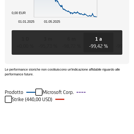
0,00 EUR
01.01.2025
01.05.2025
1 D
3 m
6 m
1 a
3 a
+0,00 %
-95,73 %
-98,72 %
-99,42 %
-99,42 
Le performance storiche non costituiscono un'indicazione affidabile riguardo alle
performance future.
Prodotto
Microsoft Corp.
Strike (440,00 USD)
Eventi