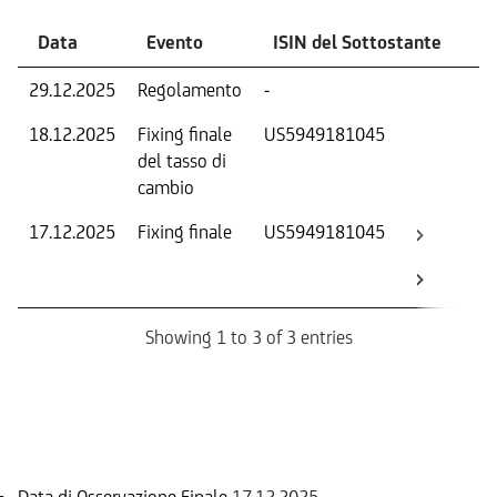
Data
Evento
ISIN del Sottostante
V
29.12.2025
Regolamento
-
Ri
18.12.2025
Fixing finale
US5949181045
Tas
del tasso di
ca
cambio
17.12.2025
Fixing finale
US5949181045
Val
Dat
Os
Showing 1 to 3 of 3 entries
Informazioni sul rimborso
Data di Osservazione Finale
17.12.2025