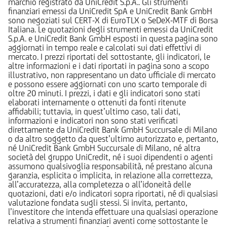
marchio registrato da UniCredit S.p.A.. Gli strumenti
finanziari emessi da UniCredit SpA e UniCredit Bank GmbH
sono negoziati sul CERT-X di EuroTLX o SeDeX-MTF di Borsa
Italiana. Le quotazioni degli strumenti emessi da UniCredit
S.p.A. e UniCredit Bank GmbH esposti in questa pagina sono
aggiornati in tempo reale e calcolati sui dati effettivi di
mercato. I prezzi riportati del sottostante, gli indicatori, le
altre informazioni e i dati riportati in pagina sono a scopo
illustrativo, non rappresentano un dato ufficiale di mercato
e possono essere aggiornati con uno scarto temporale di
oltre 20 minuti. I prezzi, i dati e gli indicatori sono stati
elaborati internamente o ottenuti da fonti ritenute
affidabili; tuttavia, in quest’ultimo caso, tali dati,
informazioni e indicatori non sono stati verificati
direttamente da UniCredit Bank GmbH Succursale di Milano
o da altro soggetto da quest’ultimo autorizzato e, pertanto,
né UniCredit Bank GmbH Succursale di Milano, né altra
società del gruppo UniCredit, né i suoi dipendenti o agenti
assumono qualsivoglia responsabilità, né prestano alcuna
garanzia, esplicita o implicita, in relazione alla correttezza,
all’accuratezza, alla completezza o all’idoneità delle
quotazioni, dati e/o indicatori sopra riportati, né di qualsiasi
valutazione fondata sugli stessi. Si invita, pertanto,
l’investitore che intenda effettuare una qualsiasi operazione
relativa a strumenti finanziari aventi come sottostante le