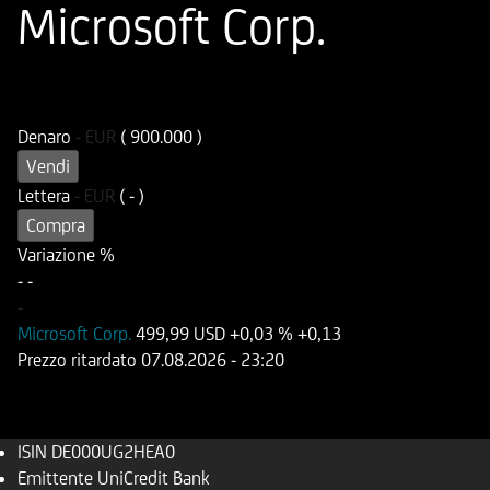
Microsoft Corp.
ISIN
Codice di Negoziazione
DE000UG2HEA0
UG2HEA
Denaro
-
EUR
( 900.000 )
Vendi
Lettera
-
EUR
( - )
Compra
Variazione %
-
-
-
Microsoft Corp.
499,99 USD
+0,03 %
+0,13
Prezzo ritardato
07.08.2026
- 23:20
ISIN
DE000UG2HEA0
Emittente
UniCredit Bank