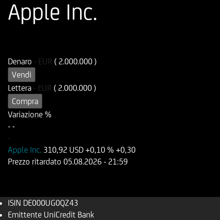
Apple Inc.
ISIN
Codice di Negoziazione
DE000UG0QZ43
UG0QZ4
Denaro
-
EUR
( 2.000.000 )
Vendi
Lettera
-
EUR
( 2.000.000 )
Compra
Variazione %
-
-
-
Apple Inc.
310,92 USD
+0,10 %
+0,30
Prezzo ritardato
05.08.2026
- 21:59
ISIN
DE000UG0QZ43
Emittente
UniCredit Bank