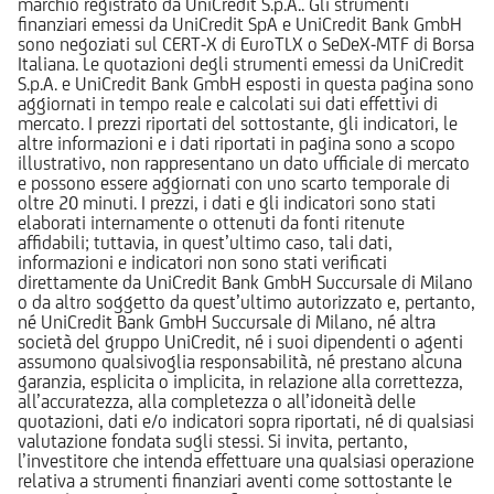
marchio registrato da UniCredit S.p.A.. Gli strumenti
finanziari emessi da UniCredit SpA e UniCredit Bank GmbH
sono negoziati sul CERT-X di EuroTLX o SeDeX-MTF di Borsa
Italiana. Le quotazioni degli strumenti emessi da UniCredit
S.p.A. e UniCredit Bank GmbH esposti in questa pagina sono
aggiornati in tempo reale e calcolati sui dati effettivi di
mercato. I prezzi riportati del sottostante, gli indicatori, le
altre informazioni e i dati riportati in pagina sono a scopo
illustrativo, non rappresentano un dato ufficiale di mercato
e possono essere aggiornati con uno scarto temporale di
oltre 20 minuti. I prezzi, i dati e gli indicatori sono stati
elaborati internamente o ottenuti da fonti ritenute
affidabili; tuttavia, in quest’ultimo caso, tali dati,
informazioni e indicatori non sono stati verificati
direttamente da UniCredit Bank GmbH Succursale di Milano
o da altro soggetto da quest’ultimo autorizzato e, pertanto,
né UniCredit Bank GmbH Succursale di Milano, né altra
società del gruppo UniCredit, né i suoi dipendenti o agenti
assumono qualsivoglia responsabilità, né prestano alcuna
garanzia, esplicita o implicita, in relazione alla correttezza,
all’accuratezza, alla completezza o all’idoneità delle
quotazioni, dati e/o indicatori sopra riportati, né di qualsiasi
valutazione fondata sugli stessi. Si invita, pertanto,
l’investitore che intenda effettuare una qualsiasi operazione
relativa a strumenti finanziari aventi come sottostante le