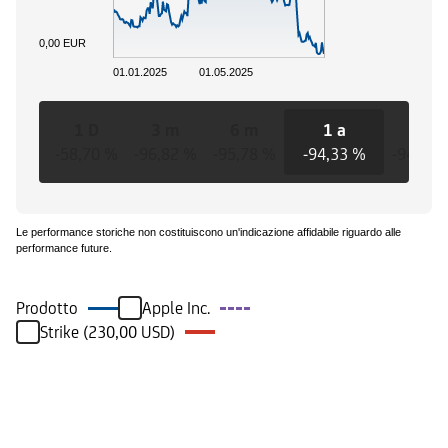
0,00 EUR
01.01.2025
01.05.2025
1 D
3 m
6 m
1 a
3 a
-58,70 %
-96,82 %
-95,78 %
-94,33 %
-94,33 
Le performance storiche non costituiscono un'indicazione affidabile riguardo alle
performance future.
Prodotto
Apple Inc.
Strike (230,00 USD)
Eventi