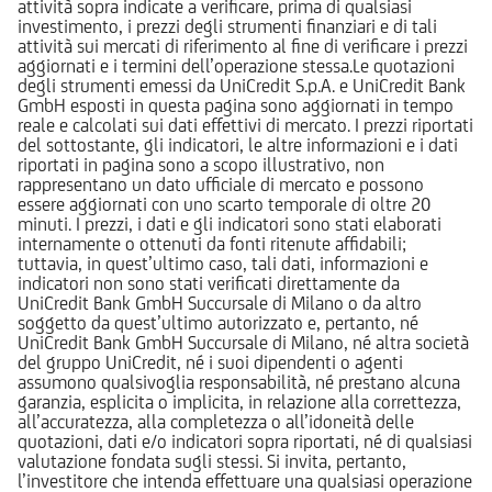
attività sopra indicate a verificare, prima di qualsiasi
investimento, i prezzi degli strumenti finanziari e di tali
attività sui mercati di riferimento al fine di verificare i prezzi
aggiornati e i termini dell’operazione stessa.Le quotazioni
degli strumenti emessi da UniCredit S.p.A. e UniCredit Bank
GmbH esposti in questa pagina sono aggiornati in tempo
reale e calcolati sui dati effettivi di mercato. I prezzi riportati
del sottostante, gli indicatori, le altre informazioni e i dati
riportati in pagina sono a scopo illustrativo, non
rappresentano un dato ufficiale di mercato e possono
essere aggiornati con uno scarto temporale di oltre 20
minuti. I prezzi, i dati e gli indicatori sono stati elaborati
internamente o ottenuti da fonti ritenute affidabili;
tuttavia, in quest’ultimo caso, tali dati, informazioni e
indicatori non sono stati verificati direttamente da
UniCredit Bank GmbH Succursale di Milano o da altro
soggetto da quest’ultimo autorizzato e, pertanto, né
UniCredit Bank GmbH Succursale di Milano, né altra società
del gruppo UniCredit, né i suoi dipendenti o agenti
assumono qualsivoglia responsabilità, né prestano alcuna
garanzia, esplicita o implicita, in relazione alla correttezza,
all’accuratezza, alla completezza o all’idoneità delle
quotazioni, dati e/o indicatori sopra riportati, né di qualsiasi
valutazione fondata sugli stessi. Si invita, pertanto,
l’investitore che intenda effettuare una qualsiasi operazione