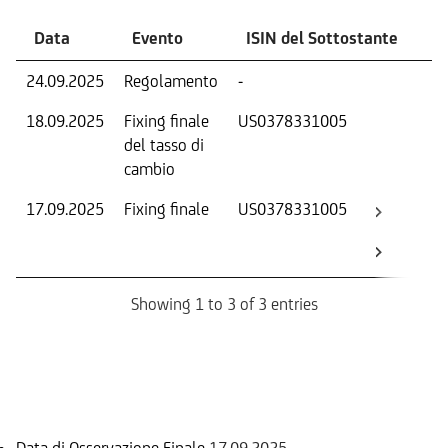
Data
Evento
ISIN del Sottostante
V
24.09.2025
Regolamento
-
Ri
18.09.2025
Fixing finale
US0378331005
Tas
del tasso di
ca
cambio
17.09.2025
Fixing finale
US0378331005
Val
Dat
Os
Showing 1 to 3 of 3 entries
Informazioni sul rimborso
Data di Osservazione Finale
17.09.2025