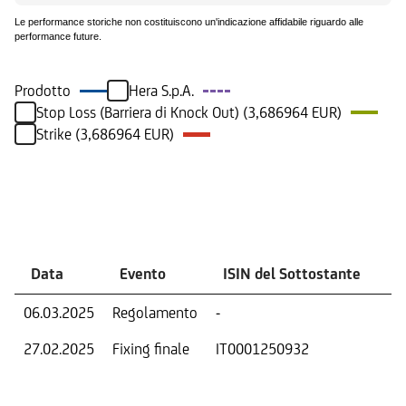
Le performance storiche non costituiscono un'indicazione affidabile riguardo alle
performance future.
Prodotto
Hera S.p.A.
Stop Loss (Barriera di Knock Out) (3,686964 EUR)
Strike (3,686964 EUR)
Eventi
Data
Evento
ISIN del Sottostante
V
06.03.2025
Regolamento
-
Ri
27.02.2025
Fixing finale
IT0001250932
Val
Dat
Os