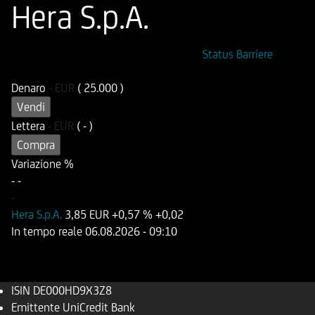
Hera S.p.A.
ISIN
Codice di Negoziazione
Status Barriere
DE000HD9X3Z8
UD9X3Z
Denaro
-
EUR
( 25.000 )
Vendi
Lettera
-
EUR
( - )
Compra
Variazione %
-
-
-
Hera S.p.A.
3,85 EUR
+0,57 %
+0,02
In tempo reale
06.08.2026
- 09:10
ISIN
DE000HD9X3Z8
Emittente
UniCredit Bank