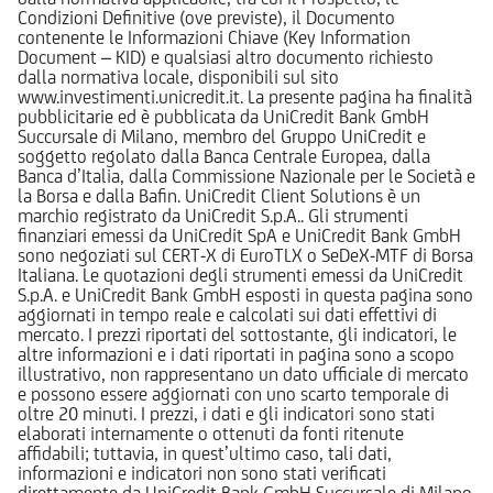
Condizioni Definitive (ove previste), il Documento
contenente le Informazioni Chiave (Key Information
Document – KID) e qualsiasi altro documento richiesto
dalla normativa locale, disponibili sul sito
www.investimenti.unicredit.it. La presente pagina ha finalità
pubblicitarie ed è pubblicata da UniCredit Bank GmbH
Succursale di Milano, membro del Gruppo UniCredit e
soggetto regolato dalla Banca Centrale Europea, dalla
Banca d’Italia, dalla Commissione Nazionale per le Società e
la Borsa e dalla Bafin. UniCredit Client Solutions è un
marchio registrato da UniCredit S.p.A.. Gli strumenti
finanziari emessi da UniCredit SpA e UniCredit Bank GmbH
sono negoziati sul CERT-X di EuroTLX o SeDeX-MTF di Borsa
Italiana. Le quotazioni degli strumenti emessi da UniCredit
S.p.A. e UniCredit Bank GmbH esposti in questa pagina sono
aggiornati in tempo reale e calcolati sui dati effettivi di
mercato. I prezzi riportati del sottostante, gli indicatori, le
altre informazioni e i dati riportati in pagina sono a scopo
illustrativo, non rappresentano un dato ufficiale di mercato
e possono essere aggiornati con uno scarto temporale di
oltre 20 minuti. I prezzi, i dati e gli indicatori sono stati
elaborati internamente o ottenuti da fonti ritenute
affidabili; tuttavia, in quest’ultimo caso, tali dati,
informazioni e indicatori non sono stati verificati
direttamente da UniCredit Bank GmbH Succursale di Milano