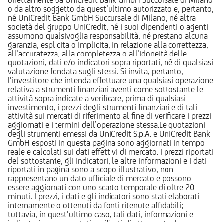
o da altro soggetto da quest’ultimo autorizzato e, pertanto,
né UniCredit Bank GmbH Succursale di Milano, né altra
società del gruppo UniCredit, né i suoi dipendenti o agenti
assumono qualsivoglia responsabilità, né prestano alcuna
garanzia, esplicita o implicita, in relazione alla correttezza,
all’accuratezza, alla completezza o all’idoneità delle
quotazioni, dati e/o indicatori sopra riportati, né di qualsiasi
valutazione fondata sugli stessi. Si invita, pertanto,
l’investitore che intenda effettuare una qualsiasi operazione
relativa a strumenti finanziari aventi come sottostante le
attività sopra indicate a verificare, prima di qualsiasi
investimento, i prezzi degli strumenti finanziari e di tali
attività sui mercati di riferimento al fine di verificare i prezzi
aggiornati e i termini dell’operazione stessa.Le quotazioni
degli strumenti emessi da UniCredit S.p.A. e UniCredit Bank
GmbH esposti in questa pagina sono aggiornati in tempo
reale e calcolati sui dati effettivi di mercato. I prezzi riportati
del sottostante, gli indicatori, le altre informazioni e i dati
riportati in pagina sono a scopo illustrativo, non
rappresentano un dato ufficiale di mercato e possono
essere aggiornati con uno scarto temporale di oltre 20
minuti. I prezzi, i dati e gli indicatori sono stati elaborati
internamente o ottenuti da fonti ritenute affidabili;
tuttavia, in quest’ultimo caso, tali dati, informazioni e