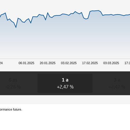
24
06.01.2025
20.01.2025
03.02.2025
17.02.2025
03.03.2025
17.
6 m
1 a
3 a
-0,26 %
+2,47 %
+2,47 %
formance future.