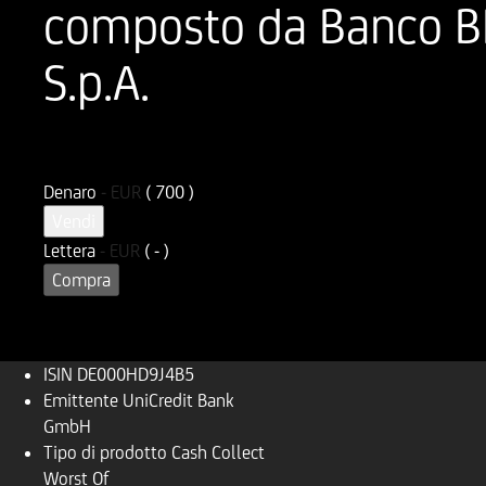
composto da Banco BP
S.p.A.
ISIN
Codice di Negoziazione
DE000HD9J4B5
UD9J4B
Denaro
-
EUR
( 700 )
Vendi
Lettera
-
EUR
( - )
Compra
ISIN
DE000HD9J4B5
Emittente
UniCredit Bank
GmbH
Tipo di prodotto
Cash Collect
Worst Of