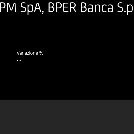
M SpA, BPER Banca S.p.A
Variazione %
-
-
-