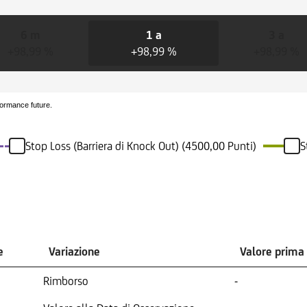
6 m
1 a
3 a
+98,99 %
+98,99 %
+98,99 %
formance future.
Stop Loss (Barriera di Knock Out) (4500,00 Punti)
S
e
Variazione
Valore prima
Rimborso
-