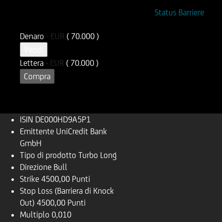
ISIN
Codice di Negoziazione
Status Barriere
DE000HD9A5P1
UD9A5P
Denaro
-
EUR
( 70.000 )
Vendi
Lettera
-
EUR
( 70.000 )
Compra
ISIN
DE000HD9A5P1
Emittente
UniCredit Bank
GmbH
Tipo di prodotto
Turbo Long
Direzione
Bull
Strike
4500,00 Punti
Stop Loss (Barriera di Knock
Out)
4500,00 Punti
Multiplo
0,010