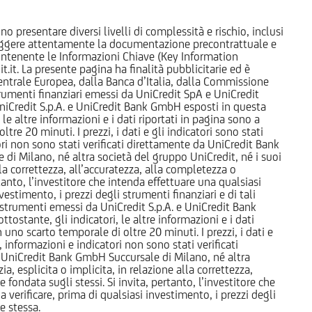
o presentare diversi livelli di complessità e rischio, inclusi
 leggere attentamente la documentazione precontrattuale e
 contenente le Informazioni Chiave (Key Information
it. La presente pagina ha finalità pubblicitarie ed è
trale Europea, dalla Banca d’Italia, dalla Commissione
strumenti finanziari emessi da UniCredit SpA e UniCredit
iCredit S.p.A. e UniCredit Bank GmbH esposti in questa
 le altre informazioni e i dati riportati in pagina sono a
e 20 minuti. I prezzi, i dati e gli indicatori sono stati
tori non sono stati verificati direttamente da UniCredit Bank
i Milano, né altra società del gruppo UniCredit, né i suoi
a correttezza, all’accuratezza, alla completezza o
rtanto, l’investitore che intenda effettuare una qualsiasi
estimento, i prezzi degli strumenti finanziari e di tali
li strumenti emessi da UniCredit S.p.A. e UniCredit Bank
tostante, gli indicatori, le altre informazioni e i dati
uno scarto temporale di oltre 20 minuti. I prezzi, i dati e
, informazioni e indicatori non sono stati verificati
 UniCredit Bank GmbH Succursale di Milano, né altra
 esplicita o implicita, in relazione alla correttezza,
 fondata sugli stessi. Si invita, pertanto, l’investitore che
 verificare, prima di qualsiasi investimento, i prezzi degli
ne stessa.