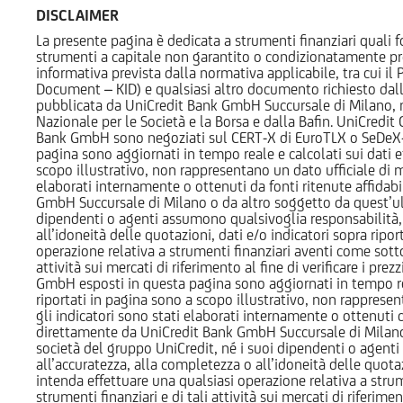
DISCLAIMER
La presente pagina è dedicata a strumenti finanziari quali fo
strumenti a capitale non garantito o condizionatamente pr
informativa prevista dalla normativa applicabile, tra cui i
Document – KID) e qualsiasi altro documento richiesto dalla 
pubblicata da UniCredit Bank GmbH Succursale di Milano, 
Nazionale per le Società e la Borsa e dalla Bafin. UniCredit
Bank GmbH sono negoziati sul CERT-X di EuroTLX o SeDeX-MT
pagina sono aggiornati in tempo reale e calcolati sui dati effe
scopo illustrativo, non rappresentano un dato ufficiale di m
elaborati internamente o ottenuti da fonti ritenute affidabil
GmbH Succursale di Milano o da altro soggetto da quest’ult
dipendenti o agenti assumono qualsivoglia responsabilità, né
all’idoneità delle quotazioni, dati e/o indicatori sopra ripor
operazione relativa a strumenti finanziari aventi come sottost
attività sui mercati di riferimento al fine di verificare i pr
GmbH esposti in questa pagina sono aggiornati in tempo reale e
riportati in pagina sono a scopo illustrativo, non rappresen
gli indicatori sono stati elaborati internamente o ottenuti da
direttamente da UniCredit Bank GmbH Succursale di Milano 
società del gruppo UniCredit, né i suoi dipendenti o agenti 
all’accuratezza, alla completezza o all’idoneità delle quotazi
intenda effettuare una qualsiasi operazione relativa a strume
strumenti finanziari e di tali attività sui mercati di riferimen