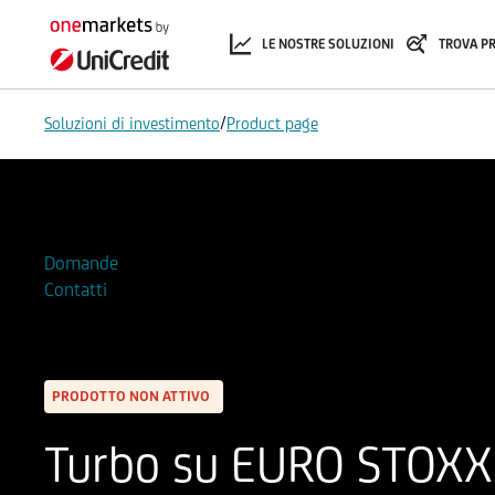
LE NOSTRE SOLUZIONI
TROVA P
/
Soluzioni di investimento
Product page
Aggiungi alla Watchlist
Domande
Contatti
PRODOTTO NON ATTIVO
Turbo su EURO STOXX 