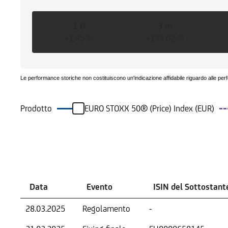
1 D
3 m
+1,45 %
+133,02 %
Le performance storiche non costituiscono un'indicazione affidabile riguardo alle per
Prodotto
EURO STOXX 50® (Price) Index (EUR)
Eventi
Data
Evento
ISIN del Sottostant
28.03.2025
Regolamento
-