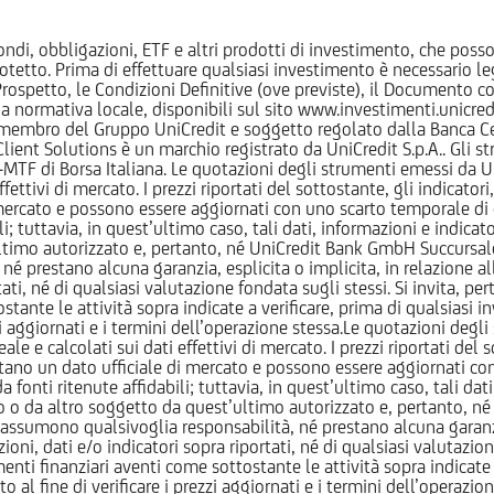
ndi, obbligazioni, ETF e altri prodotti di investimento, che posson
otetto. Prima di effettuare qualsiasi investimento è necessario
l Prospetto, le Condizioni Definitive (ove previste), il Documento
normativa locale, disponibili sul sito www.investimenti.unicredit.
membro del Gruppo UniCredit e soggetto regolato dalla Banca Cen
 Client Solutions è un marchio registrato da UniCredit S.p.A.. Gli 
F di Borsa Italiana. Le quotazioni degli strumenti emessi da Un
ttivi di mercato. I prezzi riportati del sottostante, gli indicatori,
ercato e possono essere aggiornati con uno scarto temporale di oltr
i; tuttavia, in quest’ultimo caso, tali dati, informazioni e indica
imo autorizzato e, pertanto, né UniCredit Bank GmbH Succursale d
 prestano alcuna garanzia, esplicita o implicita, in relazione all
tati, né di qualsiasi valutazione fondata sugli stessi. Si invita, pe
ante le attività sopra indicate a verificare, prima di qualsiasi inv
ezzi aggiornati e i termini dell’operazione stessa.Le quotazioni deg
 calcolati sui dati effettivi di mercato. I prezzi riportati del sot
tano un dato ufficiale di mercato e possono essere aggiornati con 
 fonti ritenute affidabili; tuttavia, in quest’ultimo caso, tali dati
o da altro soggetto da quest’ultimo autorizzato e, pertanto, né
assumono qualsivoglia responsabilità, né prestano alcuna garanzia,
oni, dati e/o indicatori sopra riportati, né di qualsiasi valutazione
nti finanziari aventi come sottostante le attività sopra indicate a
to al fine di verificare i prezzi aggiornati e i termini dell’operazio