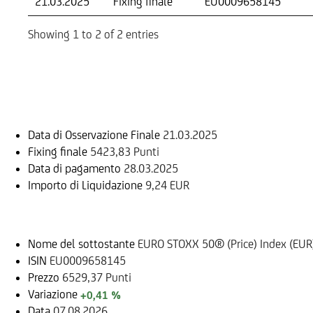
21.03.2025
Fixing finale
EU0009658145
Showing 1 to 2 of 2 entries
Informazioni sul rimborso
Data di Osservazione Finale
21.03.2025
Fixing finale
5423,83 Punti
Data di pagamento
28.03.2025
Importo di Liquidazione
9,24 EUR
Sottostante
Nome del sottostante
EURO STOXX 50® (Price) Index (EUR
ISIN
EU0009658145
Prezzo
6529,37 Punti
Variazione
+0,41 %
Data
07.08.2026