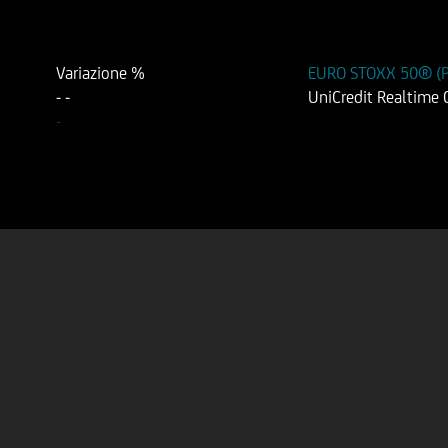
Variazione %
EURO STOXX 50® (Pr
-
-
UniCredit Realtime
-