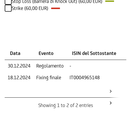
Stop Loss (Barriera di Knock Out) (60,00 EUR)
Strike (60,00 EUR)
Eventi
Data
Evento
ISIN del Sottostante
V
30.12.2024
Regolamento
-
Ri
18.12.2024
Fixing finale
IT0004965148
Val
Dat
Os
Showing 1 to 2 of 2 entries
Informazioni sul rimborso