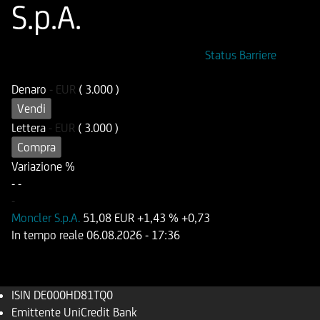
S.p.A.
ISIN
Codice di Negoziazione
Status Barriere
DE000HD81TQ0
UD81TQ
Denaro
-
EUR
( 3.000 )
Vendi
Lettera
-
EUR
( 3.000 )
Compra
Variazione %
-
-
-
Moncler S.p.A.
51,08 EUR
+1,43 %
+0,73
In tempo reale
06.08.2026
- 17:36
ISIN
DE000HD81TQ0
Emittente
UniCredit Bank