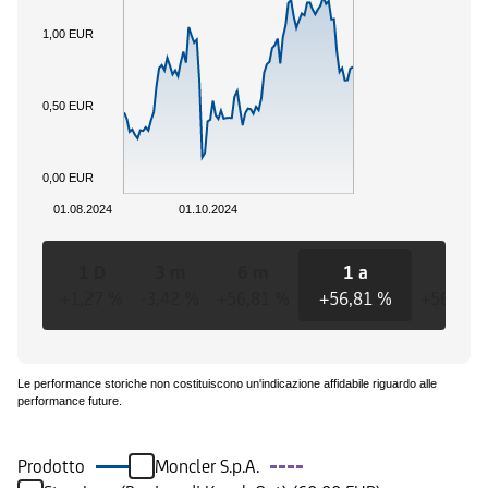
1,00 EUR
0,50 EUR
0,00 EUR
01.08.2024
01.10.2024
1 D
3 m
6 m
1 a
3 a
+1,27 %
-3,42 %
+56,81 %
+56,81 %
+56,81 
Le performance storiche non costituiscono un'indicazione affidabile riguardo alle
performance future.
Prodotto
Moncler S.p.A.