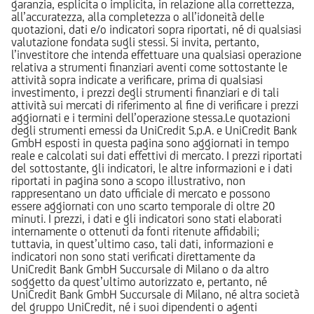
garanzia, esplicita o implicita, in relazione alla correttezza,
all’accuratezza, alla completezza o all’idoneità delle
quotazioni, dati e/o indicatori sopra riportati, né di qualsiasi
valutazione fondata sugli stessi. Si invita, pertanto,
l’investitore che intenda effettuare una qualsiasi operazione
relativa a strumenti finanziari aventi come sottostante le
attività sopra indicate a verificare, prima di qualsiasi
investimento, i prezzi degli strumenti finanziari e di tali
attività sui mercati di riferimento al fine di verificare i prezzi
aggiornati e i termini dell’operazione stessa.Le quotazioni
degli strumenti emessi da UniCredit S.p.A. e UniCredit Bank
GmbH esposti in questa pagina sono aggiornati in tempo
reale e calcolati sui dati effettivi di mercato. I prezzi riportati
del sottostante, gli indicatori, le altre informazioni e i dati
riportati in pagina sono a scopo illustrativo, non
rappresentano un dato ufficiale di mercato e possono
essere aggiornati con uno scarto temporale di oltre 20
minuti. I prezzi, i dati e gli indicatori sono stati elaborati
internamente o ottenuti da fonti ritenute affidabili;
tuttavia, in quest’ultimo caso, tali dati, informazioni e
indicatori non sono stati verificati direttamente da
UniCredit Bank GmbH Succursale di Milano o da altro
soggetto da quest’ultimo autorizzato e, pertanto, né
UniCredit Bank GmbH Succursale di Milano, né altra società
del gruppo UniCredit, né i suoi dipendenti o agenti