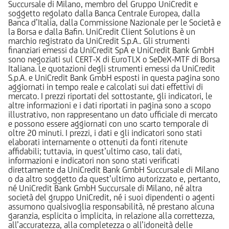
Succursale di Milano, membro del Gruppo UniCredit e
soggetto regolato dalla Banca Centrale Europea, dalla
Banca d’Italia, dalla Commissione Nazionale per le Società e
la Borsa e dalla Bafin. UniCredit Client Solutions è un
marchio registrato da UniCredit S.p.A.. Gli strumenti
finanziari emessi da UniCredit SpA e UniCredit Bank GmbH
sono negoziati sul CERT-X di EuroTLX o SeDeX-MTF di Borsa
Italiana. Le quotazioni degli strumenti emessi da UniCredit
S.p.A. e UniCredit Bank GmbH esposti in questa pagina sono
aggiornati in tempo reale e calcolati sui dati effettivi di
mercato. I prezzi riportati del sottostante, gli indicatori, le
altre informazioni e i dati riportati in pagina sono a scopo
illustrativo, non rappresentano un dato ufficiale di mercato
e possono essere aggiornati con uno scarto temporale di
oltre 20 minuti. I prezzi, i dati e gli indicatori sono stati
elaborati internamente o ottenuti da fonti ritenute
affidabili; tuttavia, in quest’ultimo caso, tali dati,
informazioni e indicatori non sono stati verificati
direttamente da UniCredit Bank GmbH Succursale di Milano
o da altro soggetto da quest’ultimo autorizzato e, pertanto,
né UniCredit Bank GmbH Succursale di Milano, né altra
società del gruppo UniCredit, né i suoi dipendenti o agenti
assumono qualsivoglia responsabilità, né prestano alcuna
garanzia, esplicita o implicita, in relazione alla correttezza,
all’accuratezza, alla completezza o all’idoneità delle