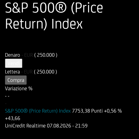
S&P 500® (Price
Return) Index
ISIN
Codice di Negoziazione
DE000HD6CKT9
UD6CKT
Denaro
-
EUR
( 250.000 )
Vendi
Lettera
-
EUR
( 250.000 )
Compra
Variazione %
-
-
-
S&P 500® (Price Return) Index
7753,38 Punti
+0,56 %
+43,66
UniCredit Realtime
07.08.2026
- 21:59