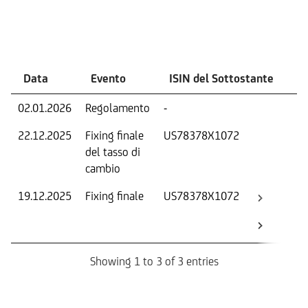
Eventi
Data
Evento
ISIN del Sottostante
V
02.01.2026
Regolamento
-
Ri
22.12.2025
Fixing finale
US78378X1072
Tas
del tasso di
ca
cambio
19.12.2025
Fixing finale
US78378X1072
Val
Dat
Os
Showing 1 to 3 of 3 entries