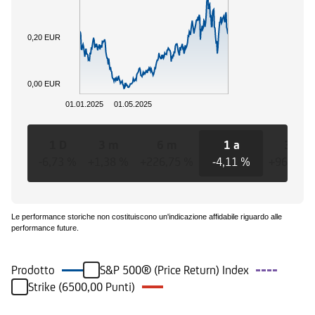
0,20 EUR
0,00 EUR
01.01.2025
01.05.2025
1 D
3 m
6 m
1 a
3 a
-6,73 %
+1,38 %
+226,75 %
-4,11 %
+96,55 
Le performance storiche non costituiscono un'indicazione affidabile riguardo alle
performance future.
Prodotto
S&P 500® (Price Return) Index
Strike (6500,00 Punti)