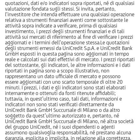
quotazioni, dati e/o indicatori sopra riportati, né di qualsiasi
valutazione fondata sugli stessi. Si invita, pertanto,
l’investitore che intenda effettuare una qualsiasi operazione
relativa a strumenti finanziari aventi come sottostante le
attività sopra indicate a verificare, prima di qualsiasi
investimento, i prezzi degli strumenti finanziari e di tali
attività sui mercati di riferimento al fine di verificare i prezzi
aggiornati e i termini dell’operazione stessa.Le quotazioni
degli strumenti emessi da UniCredit S.p.A. e UniCredit Bank
GmbH esposti in questa pagina sono aggiornati in tempo
reale e calcolati sui dati effettivi di mercato. I prezzi riportati
del sottostante, gli indicatori, le altre informazioni e i dati
riportati in pagina sono a scopo illustrativo, non
rappresentano un dato ufficiale di mercato e possono
essere aggiornati con uno scarto temporale di oltre 20
minuti. I prezzi, i dati e gli indicatori sono stati elaborati
internamente o ottenuti da fonti ritenute affidabili;
tuttavia, in quest’ultimo caso, tali dati, informazioni e
indicatori non sono stati verificati direttamente da
UniCredit Bank GmbH Succursale di Milano o da altro
soggetto da quest’ultimo autorizzato e, pertanto, né
UniCredit Bank GmbH Succursale di Milano, né altra società
del gruppo UniCredit, né i suoi dipendenti o agenti
assumono qualsivoglia responsabilità, né prestano alcuna
garanzia, esplicita o implicita, in relazione alla correttezza,