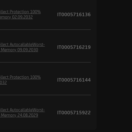
llect Protection 100%
IT0005716136
emory 02.09.2032
llect AutocallableWorst-
IT0005716219
h Memory 09.09.2030
llect Protection 100%
IT0005716144
2032
llect AutocallableWorst-
IT0005715922
h Memory 24.08.2029