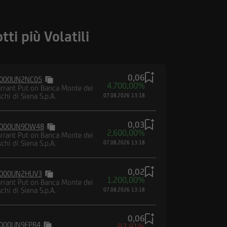
i strumenti ivi indicati
orità locali ovvero sia
uddette informazioni e
tti più Volatili
miciliati, né
ppone o negli Altri
condo la definizione
 modifiche.
0,06
000UN2NC05
4.700,00%
rrant Put on Banca Monte dei
chi di Siena S.p.A.
07.08.2026 13:18
naco, UniCredit Bank
ank GmbH, Monaco,
anza della Banca
0,03
000UN9DW48
2.600,00%
n Financial
rrant Put on Banca Monte dei
chi di Siena S.p.A.
07.08.2026 13:18
n Financial Market
ssione Nazionale per le
0,02
 vigilato da Banca
000UN2HUV3
1.200,00%
rrant Put on Banca Monte dei
ral Financial
chi di Siena S.p.A.
07.08.2026 13:18
0,06
000UN9FPB4
-92,91%