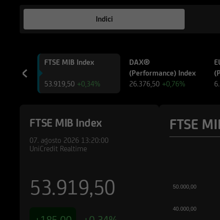
altro sito web tramit
web accessibili, via
Indici
qualsiasi ragione in
attraverso hyperlink
FTSE MIB Index
DAX®
E
Le informazioni e i 
(Performance) Index
(
pubblicitaria/promo
53.919,50
+0,34%
26.376,50
+0,76%
6
in materia di invest
potrebbe essere non 
pertanto, valutare, 
FTSE MI
FTSE MIB Index
decisioni di investi
di investimento rilev
07. agosto 2026
13:20:00
qualsiasi altra circo
UniCredit Realtime
Prima di effettuare 
53.919,50
l'utente dovrà legge
50.000,00
pertinenti Final Ter
informazioni pubblic
40.000,00
costi relativi agli s
+185,00
+0,34%