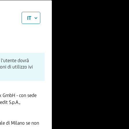
IT
 l'utente dovrà
i di utilizzo ivi
nk GmbH - con sede
dit S.p.A.,
le di Milano se non