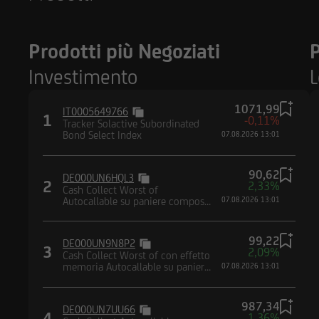
normativa vigente in 
non è consentita in 
in violazione delle 
Prodotti più Negoziati
P
documentazione è qu
comunque si trovano
Investimento
L
Paesi, e non sono n
contenuta nel Regul
1071,99
IT0005649766
1
-0,11%
Tracker Solactive Subordinated
Bond Select Index
07.08.2026 13:01
UniCredit Corporat
Austria AG, Vienna,
UniCredit Bank Aust
90,62
DE000UN6HQL3
2
2,33%
Centrale Europea. I
Cash Collect Worst of
Autocallable su paniere composto
07.08.2026 13:01
Supervisory Authorit
da azioni
Authority (FMA) e Un
99,22
Società e la Borsa 
DE000UN9N8P2
3
2,09%
Cash Collect Worst of con effetto
d'Italia, dalla Comm
memoria Autocallable su paniere
07.08.2026 13:01
Supervisory Authorit
composto da indici
987,34
DE000UN7UU66
4
1,36%