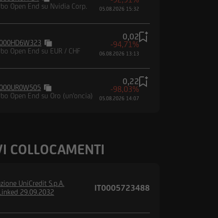
rbo Open End su Nvidia Corp.
05.08.2026 15:32
ettare le condizioni e
0,02
iciliato, né di trovarmi
000HD6W323
-94,71%
rbo Open End su EUR / CHF
si, di non essere né
06.08.2026 13:13
tenuta nel Regulation
egnarmi a non
0,22
 negli Altri Paesi
000UR0W505
-98,03%
rbo Open End su Oro (un'oncia)
05.08.2026 14:07
I COLLOCAMENTI
zione UniCredit S.p.A.
IT0005723488
Linked 29.09.2032