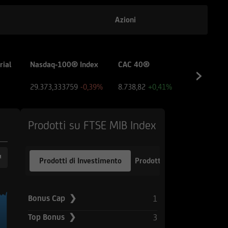
to e di quello dei siti
biti dall'utente per
Azioni
 Sito sia collegato
rial
Nasdaq-100® Index
CAC 40®
IBEX 
enza, né come ricerca
29.373,333759
-0,39%
8.738,82
+0,41%
20.235
 fa riferimento il Sito
l'utente dovrà,
 fini delle proprie
Prodotti su FTSE MIB Index
 esperienza nel settore
inanziaria e di
Prodotti di Investimento
Prodotti a Leva
pubblico in corso,
ile, insieme ai
1
Bonus Cap ❯
ori. Tutte le
e e sul dettaglio dei
3
Top Bonus ❯
l Sito, devono essere