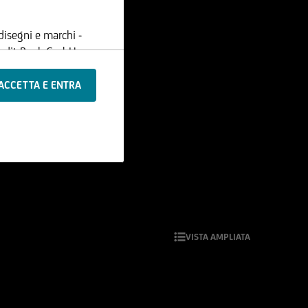
disegni e marchi -
Credit Bank GmbH -
ione, i contenuti e le
 registrate tali
li, né utilizzarli a
bblicate sul Sito
sere ritenuta
ioni pubblicate sul
i che possono cambiare
VISTA AMPLIATA
 all'ora espressamente
ntenuto di qualsiasi