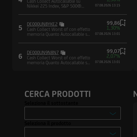
Cash Collect Autocallable su
Nikkei 225 Index, S&P 500®
07.08.2026 13:15
Index, Nasdaq-100® Index, EURO
STOXX® Banks Index
Dichiaro di avere le
99,86
DE000UN8YKE2
restrizioni di utiliz
5
1,30%
Cash Collect Worst of con effetto
attualmente negli St
memoria Quanto Autocallable su
07.08.2026 13:01
paniere composto da indici
agire per conto o a
S dello United Stat
99,07
DE000UN9N8N7
trasmettere negli St
6
2,07%
Cash Collect Worst of con effetto
alcuna informazione
memoria Quanto Autocallable su
07.08.2026 13:01
paniere composto da indici
CERCA PRODOTTI
Seleziona il sottostante
-
Seleziona il prodotto
Enel S.p.A.
-