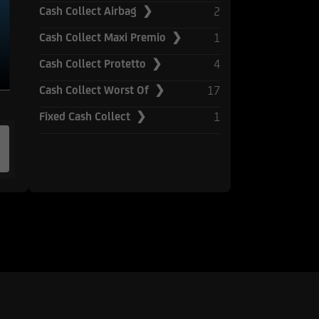
2
Cash Collect Airbag ❯
UniCredit Bank GmbH -
to prese
1
Cash Collect Maxi Premio ❯
 Sito.
4
Cash Collect Protetto ❯
rebbero avere posizioni
17
Cash Collect Worst Of ❯
iscono le informazioni e
nere o vendere
1
Fixed Cash Collect ❯
d esse collegate;
e market-maker rispetto
i, di investimento o di
e di Milano o da altre
to in tema di conflitti
o ai sensi della
i paesi. Gli strumenti
stati e non saranno
né ai sensi della