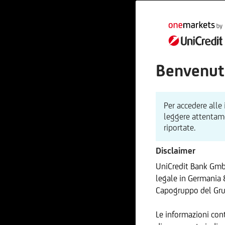
Benvenut
Per accedere alle
leggere attentamen
riportate.
Disclaimer
UniCredit Bank GmbH
legale in Germania 
Capogruppo del Gru
Le informazioni con