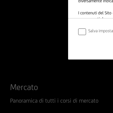
diversamente indica
I contenuti del Sito
sono coperti da cop
Succursale di Milano
Salva imposta
modalità funzionali 
All'utente non è con
contenuti - in tutto 
scopo commerciale, 
UniCredit Bank GmbH
siano prodotte sulla
responsabile per l'
Mercato
Sito possono, inoltr
nel tempo; in partico
riportati; l'utente d
Panoramica di tutti i corsi di mercato
UniCredit Bank GmbH