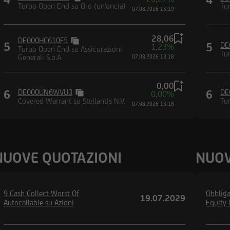
Turbo Open End su Oro (un'oncia)
Tu
07.08.2026 13:19
tto e compreso la suddetta informativa, nonché di accettare e risp
28,06
DE000HC610F5
zo del Sito. Dichiaro, inoltre, di non essere soggetto residente, dom
5
5
DE
1,23%
Turbo Open End su Assicurazioni
Tu
ati Uniti d'America, Canada, Australia, Giappone o negli Altri Pae
Generali S.p.A.
07.08.2026 13:18
 beneficio di una United States Person secondo la definizione con
es Securities Act del 1933 e successive modifiche, nonché di imp
0,00
ati Uniti d'America né in Canada né in Australia né in Giappone né
6
DE000UN6WVU3
6
DE
0,00%
Covered Warrant su Stellantis N.V.
Tu
 e documentazione pubblicata sul Sito.
07.08.2026 13:18
NUOVE QUOTAZIONI
NUOV
9 Cash Collect Worst Of
Obbliga
19.07.2029
Autocallable su Azioni
Equity 